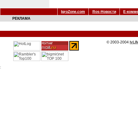
IgroZone.com
Ros-Новости
Е-комм
РЕКЛАМА
© 2003-2004
IvLI
: