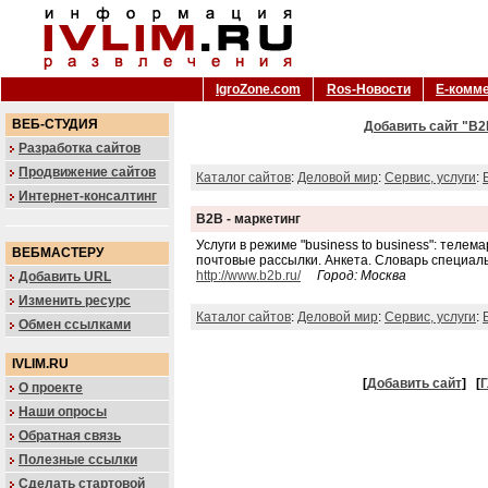
IgroZone.com
Ros-Новости
Е-комм
ВЕБ-СТУДИЯ
Добавить сайт "B2B
Разработка сайтов
Продвижение сайтов
Каталог сайтов
:
Деловой мир
:
Сервис, услуги
:
Интернет-консалтинг
B2B - маркетинг
Услуги в режиме "business to business": телем
ВЕБМАСТЕРУ
почтовые рассылки. Анкета. Словарь специал
http://www.b2b.ru/
Город: Москва
Добавить URL
Изменить ресурс
Каталог сайтов
:
Деловой мир
:
Сервис, услуги
:
Обмен ссылками
IVLIM.RU
[
Добавить сайт
]
[
Г
О проекте
Наши опросы
Обратная связь
Полезные ссылки
Сделать стартовой