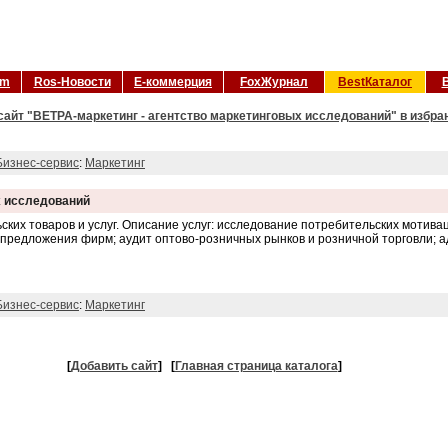
om
Ros-Новости
Е-коммерция
FoxЖурнал
BestКаталог
сайт "ВЕТРА-маркетинг - агентство маркетинговых исследований" в избра
Бизнес-сервис
:
Маркетинг
х исследований
ских товаров и услуг. Описание услуг: исследование потребительских мотива
 предложения фирм; аудит оптово-розничных рынков и розничной торговли;
Бизнес-сервис
:
Маркетинг
[
Добавить сайт
]
[
Главная страница каталога
]