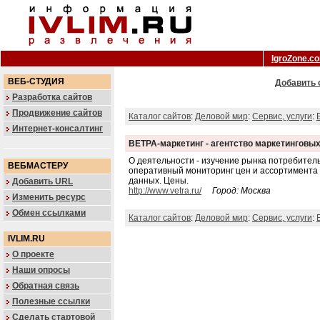
IgroZone.c
ВЕБ-СТУДИЯ
Добавить 
Разработка сайтов
Продвижение сайтов
Каталог сайтов
:
Деловой мир
:
Сервис, услуги
:
Интернет-консалтинг
ВЕТРА-маркетинг - агентство маркетинговы
О деятельности - изучение рынка потребитель
ВЕБМАСТЕРУ
оперативный мониторинг цен и ассортимента
данных. Цены.
Добавить URL
http://www.vetra.ru/
Город: Москва
Изменить ресурс
Обмен ссылками
Каталог сайтов
:
Деловой мир
:
Сервис, услуги
:
IVLIM.RU
О проекте
Наши опросы
Обратная связь
Полезные ссылки
Сделать стартовой