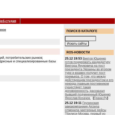
Веб-студия
нное
ПОИСК В КАТАЛОГЕ
ROS-НОВОСТИ
ций, потребительских рынков;
25.12 19:53
Виктор Ющенко
 адресные и специализированные базы
готов поддержать кандидатуру
Виктора Януковича на пост
президента Украины во втором
туре и взамен получит пост
премьера. О том, что между
действующим президентом и его
некогда главным противником
существует такая
договоренность, рассказал
бывший подчиненный Ющенко
Ярослав Козачок.
[
Грани.Ру
]
25.12 19:11
Грузинская
авиакомпаниия Airzena
отменила чартерные рейсы
Тбилиси-Москва, первый из