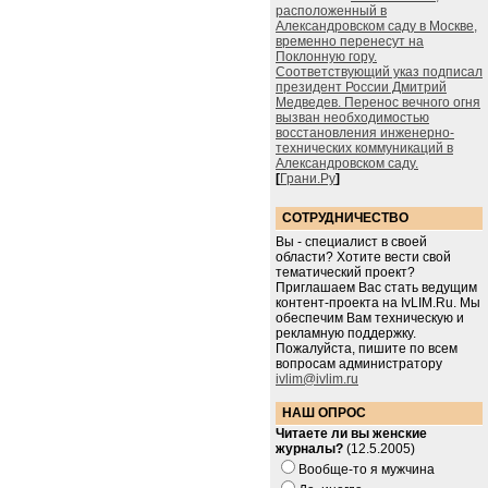
расположенный в
Александровском саду в Москве,
временно перенесут на
Поклонную гору.
Соответствующий указ подписал
президент России Дмитрий
Медведев. Перенос вечного огня
вызван необходимостью
восстановления инженерно-
технических коммуникаций в
Александровском саду.
[
Грани.Ру
]
СОТРУДНИЧЕСТВО
Вы - специалист в своей
области? Хотите вести свой
тематический проект?
Приглашаем Вас стать ведущим
контент-проекта на IvLIM.Ru. Мы
обеспечим Вам техническую и
рекламную поддержку.
Пожалуйста, пишите по всем
вопросам администратору
ivlim@ivlim.ru
НАШ ОПРОС
Читаете ли вы женские
журналы?
(12.5.2005)
Вообще-то я мужчина