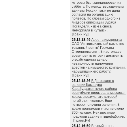
которых был запланирован на
субботу. По неподтвержденным
данным, Россия так и не дала
согласия на организацию
полетов. По словам одного из
лидеров оппозиции Зураба
Ногаидели, - из-за сноса
мемориала в Кутаиси.
[
Грани.Ру
]
25.12 18:49
Арест с имущества
ОАО "Антрикризисный расчетно-
товарный центр" Германа
Стерлигова снят. В настоящее
время центр готовит документы
о возбуждении дела о
незаконности наложения
арестов на имущество компании,
нарушивших его работу.
[
Грани.Ру
]
25.12 18:26
В Дагестане в
селении Какашура
Карабудахкентского района
республики произошла массовая
драка, в результате которой
погиб один человек. Еще
четверо получили ранения. В
драке принимали участие около
300 человек. Неизвестные
подожгли здание птицефабрики.
[
Грани.Ру
]
25.12 16:59
Вечный огонь,