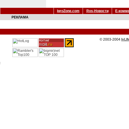
IgroZone.com
Ros-Новости
Е-комм
РЕКЛАМА
© 2003-2004
IvLI
: