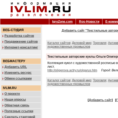
IgroZone.com
Ros-Новости
Е-комм
ВЕБ-СТУДИЯ
Добавить сайт "Текстильные автор
Разработка сайтов
Продвижение сайтов
Каталог сайтов
:
Деловой мир
:
Торговля
:
Антикв
художественных промыслов
Интернет-консалтинг
Текстильные авторские куклы Ольги Олиге
ВЕБМАСТЕРУ
Коллекция кукол с художественной росписью в
лист.
Добавить URL
http://oligerova.actry.ru/olgarus.htm
Город: Ве
Изменить ресурс
Обмен ссылками
Каталог сайтов
:
Деловой мир
:
Торговля
:
Антикв
художественных промыслов
IVLIM.RU
О проекте
Наши опросы
[
Добавить сайт
]
[
Г
Обратная связь
Полезные ссылки
Сделать стартовой