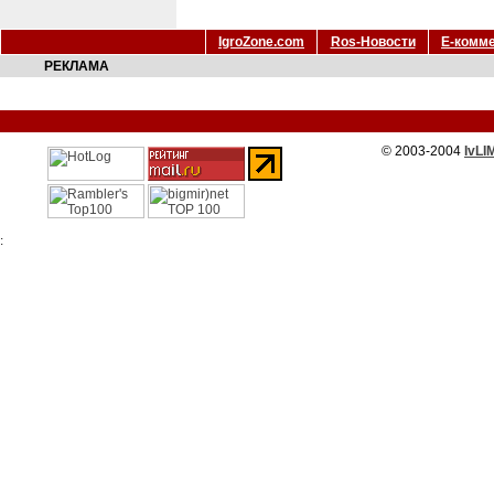
IgroZone.com
Ros-Новости
Е-комм
РЕКЛАМА
© 2003-2004
IvLI
: