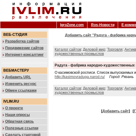
IgroZone.com
Ros-Новости
Е-комм
ВЕБ-СТУДИЯ
Добавить сайт "Радуга - фабрика нар
Разработка сайтов
Продвижение сайтов
Каталог сайтов
:
Деловой мир
:
Торговля
:
Антикв
художественных промыслов
Интернет-консалтинг
Радуга - фабрика народно-художественных
ВЕБМАСТЕРУ
О касимовской росписи. Список выпускаемых 
http://kasimovraduga.narod.ru/
Город: Рязань
Добавить URL
Изменить ресурс
Каталог сайтов
:
Деловой мир
:
Торговля
:
Антикв
Обмен ссылками
художественных промыслов
IVLIM.RU
О проекте
[
Добавить сайт
]
[
Г
Наши опросы
Обратная связь
Полезные ссылки
Сделать стартовой