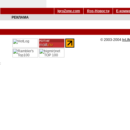
IgroZone.com
Ros-Новости
Е-комм
РЕКЛАМА
© 2003-2004
IvLI
: