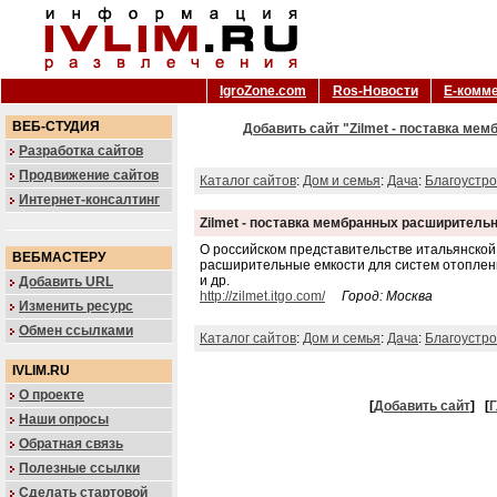
IgroZone.com
Ros-Новости
Е-комм
ВЕБ-СТУДИЯ
Добавить сайт "Zilmet - поставка ме
Разработка сайтов
Продвижение сайтов
Каталог сайтов
:
Дом и семья
:
Дача
:
Благоустро
Интернет-консалтинг
Zilmet - поставка мембранных расширитель
О российском представительстве итальянской
ВЕБМАСТЕРУ
расширительные емкости для систем отоплен
и др.
Добавить URL
http://zilmet.itgo.com/
Город: Москва
Изменить ресурс
Обмен ссылками
Каталог сайтов
:
Дом и семья
:
Дача
:
Благоустро
IVLIM.RU
О проекте
[
Добавить сайт
]
[
Г
Наши опросы
Обратная связь
Полезные ссылки
Сделать стартовой