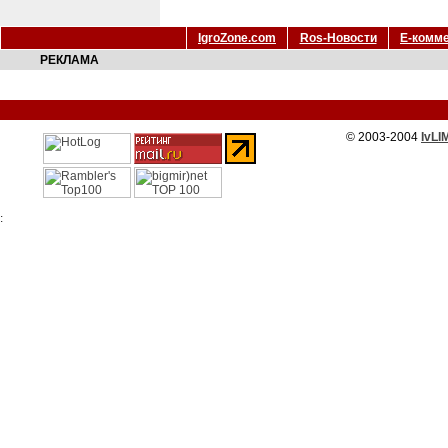
IgroZone.com
Ros-Новости
Е-комм
РЕКЛАМА
© 2003-2004
IvLI
: