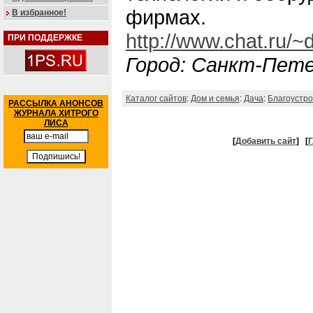
фирмах.
В избранное!
http://www.chat.ru/~
ПРИ ПОДДЕРЖКЕ
Город: Санкт-Пет
Каталог сайтов
:
Дом и семья
:
Дача
:
Благоустро
РАССЫЛКА АНОНСОВ
ЖУРНАЛА ХИТРОГО
ЛИСА
[
Добавить сайт
]
[
Г