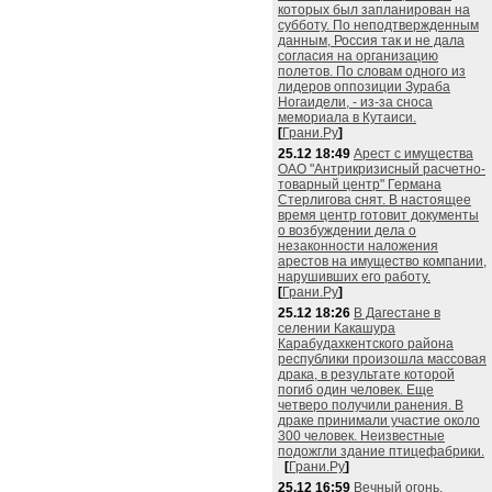
которых был запланирован на
субботу. По неподтвержденным
данным, Россия так и не дала
согласия на организацию
полетов. По словам одного из
лидеров оппозиции Зураба
Ногаидели, - из-за сноса
мемориала в Кутаиси.
[
Грани.Ру
]
25.12 18:49
Арест с имущества
ОАО "Антрикризисный расчетно-
товарный центр" Германа
Стерлигова снят. В настоящее
время центр готовит документы
о возбуждении дела о
незаконности наложения
арестов на имущество компании,
нарушивших его работу.
[
Грани.Ру
]
25.12 18:26
В Дагестане в
селении Какашура
Карабудахкентского района
республики произошла массовая
драка, в результате которой
погиб один человек. Еще
четверо получили ранения. В
драке принимали участие около
300 человек. Неизвестные
подожгли здание птицефабрики.
[
Грани.Ру
]
25.12 16:59
Вечный огонь,