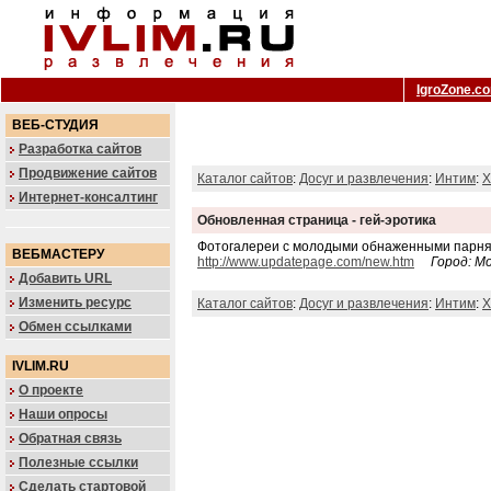
IgroZone.c
ВЕБ-СТУДИЯ
Разработка сайтов
Продвижение сайтов
Каталог сайтов
:
Досуг и развлечения
:
Интим
:
X
Интернет-консалтинг
Обновленная страница - гей-эротика
Фотогалереи с молодыми обнаженными парня
ВЕБМАСТЕРУ
http://www.updatepage.com/new.htm
Город: М
Добавить URL
Изменить ресурс
Каталог сайтов
:
Досуг и развлечения
:
Интим
:
X
Обмен ссылками
IVLIM.RU
О проекте
Наши опросы
Обратная связь
Полезные ссылки
Сделать стартовой