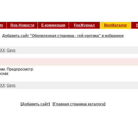
om
Ros-Новости
Е-коммерция
FoxЖурнал
BestКаталог
Добавить сайт "Обновленная страница - гей-эротика" в избранное
XX
:
Gays
ми. Предпросмотр.
осква
XX
:
Gays
[
Добавить сайт
]
[
Главная страница каталога
]