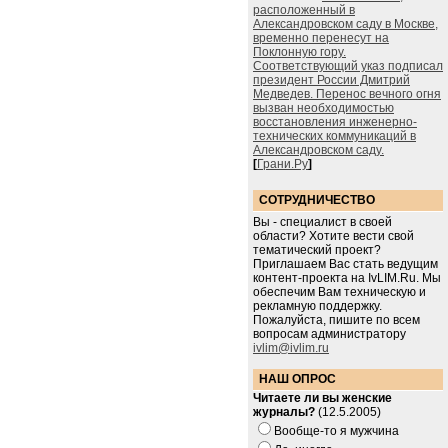
расположенный в
Александровском саду в Москве,
временно перенесут на
Поклонную гору.
Соответствующий указ подписал
президент России Дмитрий
Медведев. Перенос вечного огня
вызван необходимостью
восстановления инженерно-
технических коммуникаций в
Александровском саду.
[
Грани.Ру
]
СОТРУДНИЧЕСТВО
Вы - специалист в своей
области? Хотите вести свой
тематический проект?
Приглашаем Вас стать ведущим
контент-проекта на IvLIM.Ru. Мы
обеспечим Вам техническую и
рекламную поддержку.
Пожалуйста, пишите по всем
вопросам администратору
ivlim@ivlim.ru
НАШ ОПРОС
Читаете ли вы женские
журналы?
(12.5.2005)
Вообще-то я мужчина