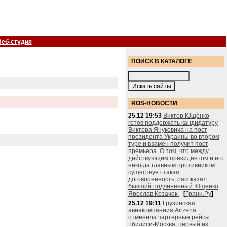
Веб-студия
ПОИСК В КАТАЛОГЕ
ROS-НОВОСТИ
25.12 19:53
Виктор Ющенко
готов поддержать кандидатуру
Виктора Януковича на пост
президента Украины во втором
туре и взамен получит пост
премьера. О том, что между
действующим президентом и его
некогда главным противником
существует такая
договоренность, рассказал
бывший подчиненный Ющенко
Ярослав Козачок.
[
Грани.Ру
]
25.12 19:11
Грузинская
авиакомпаниия Airzena
отменила чартерные рейсы
Тбилиси-Москва, первый из