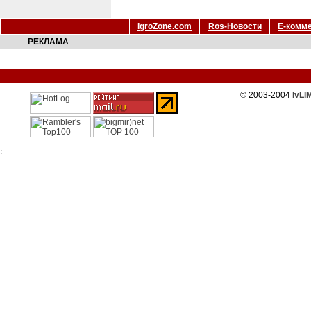
IgroZone.com
Ros-Новости
Е-комм
РЕКЛАМА
© 2003-2004
IvLI
: