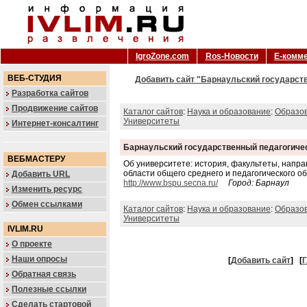
IgroZone.com
Ros-Новости
Е-комм
ВЕБ-СТУДИЯ
Добавить сайт "Барнаульский государств
Разработка сайтов
Продвижение сайтов
Каталог сайтов
:
Наука и образование
:
Образо
Университеты
Интернет-консалтинг
Барнаульский государственный педагогиче
ВЕБМАСТЕРУ
Об университете: история, факультеты, напр
области общего среднего и педагогического о
Добавить URL
http://www.bspu.secna.ru/
Город: Барнаул
Изменить ресурс
Обмен ссылками
Каталог сайтов
:
Наука и образование
:
Образо
Университеты
IVLIM.RU
О проекте
Наши опросы
[
Добавить сайт
]
[
Г
Обратная связь
Полезные ссылки
Сделать стартовой