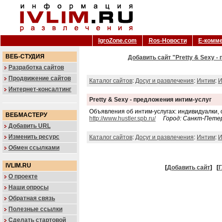
IgroZone.com
Ros-Новости
Е-комм
ВЕБ-СТУДИЯ
Добавить сайт "Pretty & Sexy -
Разработка сайтов
Продвижение сайтов
Каталог сайтов
:
Досуг и развлечения
:
Интим
:
И
Интернет-консалтинг
Pretty & Sexy - предложения интим-услуг
Объявления об интим-услугах: индивидуалки, 
ВЕБМАСТЕРУ
http://www.hustler.spb.ru/
Город: Санкт-Пете
Добавить URL
Изменить ресурс
Каталог сайтов
:
Досуг и развлечения
:
Интим
:
И
Обмен ссылками
IVLIM.RU
[
Добавить сайт
]
[
Г
О проекте
Наши опросы
Обратная связь
Полезные ссылки
Сделать стартовой