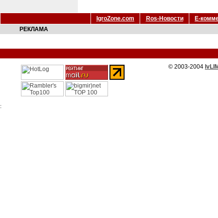
IgroZone.com
Ros-Новости
Е-комм
РЕКЛАМА
© 2003-2004
IvLI
: