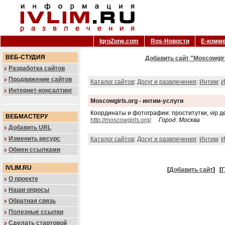
IgroZone.com
Ros-Новости
Е-комм
ВЕБ-СТУДИЯ
Добавить сайт "Moscowgirl
Разработка сайтов
Продвижение сайтов
Каталог сайтов
:
Досуг и развлечения
:
Интим
:
И
Интернет-консалтинг
Moscowgirls.org - интим-услуги
Координаты и фотографии: проститутки, vip д
ВЕБМАСТЕРУ
http://moscowgirls.org/
Город: Москва
Добавить URL
Изменить ресурс
Каталог сайтов
:
Досуг и развлечения
:
Интим
:
И
Обмен ссылками
IVLIM.RU
[
Добавить сайт
]
[
Г
О проекте
Наши опросы
Обратная связь
Полезные ссылки
Сделать стартовой