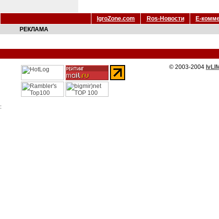
IgroZone.com
Ros-Новости
Е-комм
РЕКЛАМА
© 2003-2004
IvLI
: