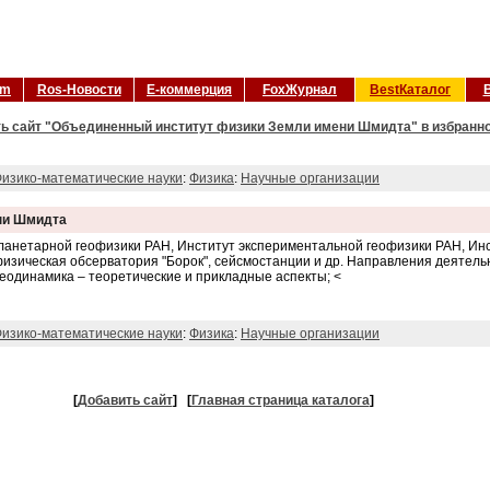
om
Ros-Новости
Е-коммерция
FoxЖурнал
BestКаталог
ь сайт "Объединенный институт физики Земли имени Шмидта" в избранн
изико-математические науки
:
Физика
:
Научные организации
ни Шмидта
ланетарной геофизики РАН, Институт экспериментальной геофизики РАН, Инс
изическая обсерватория "Борок", сейсмостанции и др. Направления деятель
геодинамика – теоретические и прикладные аспекты; <
изико-математические науки
:
Физика
:
Научные организации
[
Добавить сайт
]
[
Главная страница каталога
]