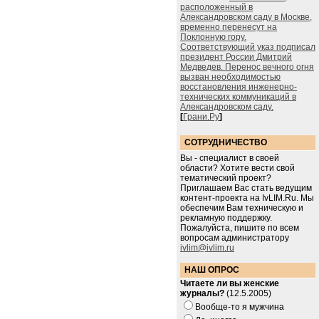
расположенный в
Александровском саду в Москве,
временно перенесут на
Поклонную гору.
Соответствующий указ подписал
президент России Дмитрий
Медведев. Перенос вечного огня
вызван необходимостью
восстановления инженерно-
технических коммуникаций в
Александровском саду.
[
Грани.Ру
]
СОТРУДНИЧЕСТВО
Вы - специалист в своей
области? Хотите вести свой
тематический проект?
Приглашаем Вас стать ведущим
контент-проекта на IvLIM.Ru. Мы
обеспечим Вам техническую и
рекламную поддержку.
Пожалуйста, пишите по всем
вопросам администратору
ivlim@ivlim.ru
НАШ ОПРОС
Читаете ли вы женские
журналы?
(12.5.2005)
Вообще-то я мужчина