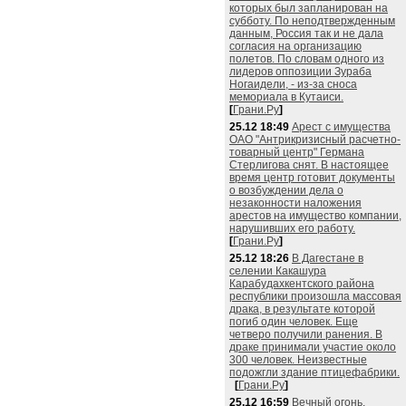
которых был запланирован на
субботу. По неподтвержденным
данным, Россия так и не дала
согласия на организацию
полетов. По словам одного из
лидеров оппозиции Зураба
Ногаидели, - из-за сноса
мемориала в Кутаиси.
[
Грани.Ру
]
25.12 18:49
Арест с имущества
ОАО "Антрикризисный расчетно-
товарный центр" Германа
Стерлигова снят. В настоящее
время центр готовит документы
о возбуждении дела о
незаконности наложения
арестов на имущество компании,
нарушивших его работу.
[
Грани.Ру
]
25.12 18:26
В Дагестане в
селении Какашура
Карабудахкентского района
республики произошла массовая
драка, в результате которой
погиб один человек. Еще
четверо получили ранения. В
драке принимали участие около
300 человек. Неизвестные
подожгли здание птицефабрики.
[
Грани.Ру
]
25.12 16:59
Вечный огонь,