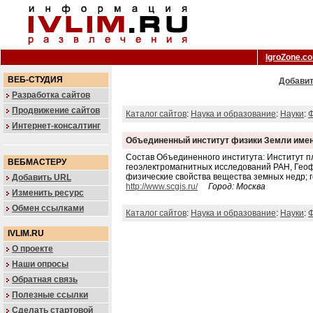
IgroZone.c
ВЕБ-СТУДИЯ
Добавит
Разработка сайтов
Продвижение сайтов
Каталог сайтов
:
Наука и образование
:
Науки
:
Ф
Интернет-консалтинг
Объединенный институт физики Земли име
Состав Объединенного института: Институт п
ВЕБМАСТЕРУ
геоэлектромагнитных исследований РАН, Геоф
физические свойства вещества земных недр; 
Добавить URL
http://www.scgis.ru/
Город: Москва
Изменить ресурс
Обмен ссылками
Каталог сайтов
:
Наука и образование
:
Науки
:
Ф
IVLIM.RU
О проекте
Наши опросы
Обратная связь
Полезные ссылки
Сделать стартовой