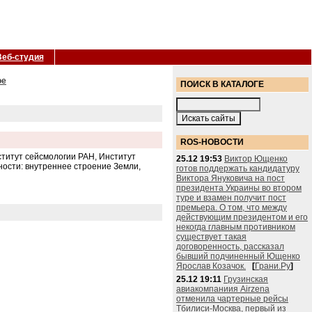
Веб-студия
ое
ПОИСК В КАТАЛОГЕ
ROS-НОВОСТИ
титут сейсмологии РАН, Институт
25.12 19:53
Виктор Ющенко
ности: внутреннее строение Земли,
готов поддержать кандидатуру
Виктора Януковича на пост
президента Украины во втором
туре и взамен получит пост
премьера. О том, что между
действующим президентом и его
некогда главным противником
существует такая
договоренность, рассказал
бывший подчиненный Ющенко
Ярослав Козачок.
[
Грани.Ру
]
25.12 19:11
Грузинская
авиакомпаниия Airzena
отменила чартерные рейсы
Тбилиси-Москва, первый из