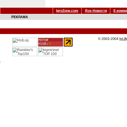
IgroZone.com
Ros-Новости
Е-комм
РЕКЛАМА
© 2003-2004
IvLI
: