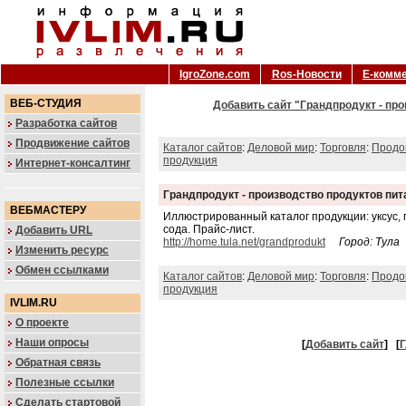
IgroZone.com
Ros-Новости
Е-комм
ВЕБ-СТУДИЯ
Добавить сайт "Грандпродукт - про
Разработка сайтов
Продвижение сайтов
Каталог сайтов
:
Деловой мир
:
Торговля
:
Продо
продукция
Интернет-консалтинг
Грандпродукт - производство продуктов пит
ВЕБМАСТЕРУ
Иллюстрированный каталог продукции: уксус, па
сода. Прайс-лист.
Добавить URL
http://home.tula.net/grandprodukt
Город: Тула
Изменить ресурс
Обмен ссылками
Каталог сайтов
:
Деловой мир
:
Торговля
:
Продо
продукция
IVLIM.RU
О проекте
Наши опросы
[
Добавить сайт
]
[
Г
Обратная связь
Полезные ссылки
Сделать стартовой