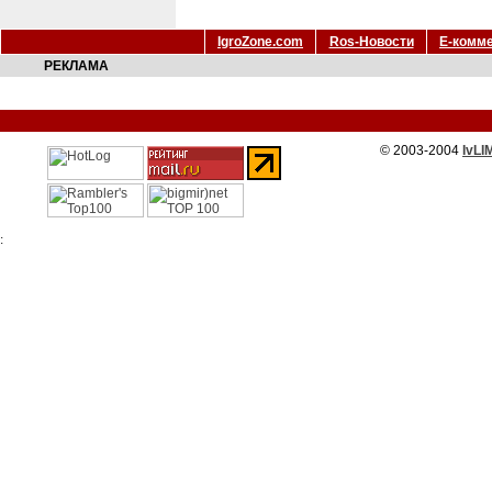
IgroZone.com
Ros-Новости
Е-комм
РЕКЛАМА
© 2003-2004
IvLI
: