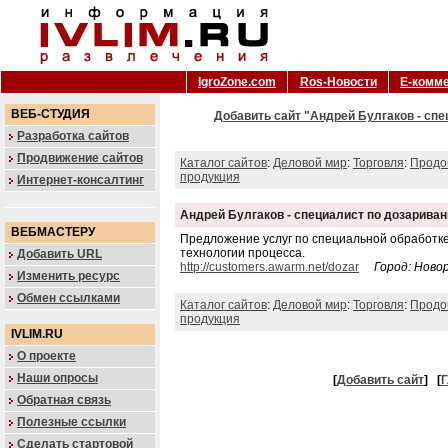
IgroZone.com
Ros-Новости
Е-комм
ВЕБ-СТУДИЯ
Добавить сайт "Андрей Булгаков - спе
Разработка сайтов
Продвижение сайтов
Каталог сайтов
:
Деловой мир
:
Торговля
:
Продо
продукция
Интернет-консалтинг
Андрей Булгаков - специалист по дозарива
ВЕБМАСТЕРУ
Предложение услуг по специальной обработке
технологии процесса.
Добавить URL
http://customers.awarm.net/dozar
Город: Ново
Изменить ресурс
Обмен ссылками
Каталог сайтов
:
Деловой мир
:
Торговля
:
Продо
продукция
IVLIM.RU
О проекте
Наши опросы
[
Добавить сайт
]
[
Г
Обратная связь
Полезные ссылки
Сделать стартовой