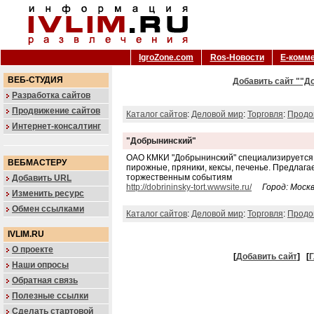
IgroZone.com
Ros-Новости
Е-комм
ВЕБ-СТУДИЯ
Добавить сайт ""Д
Разработка сайтов
Продвижение сайтов
Каталог сайтов
:
Деловой мир
:
Торговля
:
Продо
Интернет-консалтинг
"Добрынинский"
ОАО КМКИ "Добрынинский" специализируется н
ВЕБМАСТЕРУ
пирожные, пряники, кексы, печенье. Предлага
торжественным событиям
Добавить URL
http://dobrininsky-tort.wwwsite.ru/
Город: Моск
Изменить ресурс
Обмен ссылками
Каталог сайтов
:
Деловой мир
:
Торговля
:
Продо
IVLIM.RU
О проекте
[
Добавить сайт
]
[
Г
Наши опросы
Обратная связь
Полезные ссылки
Сделать стартовой