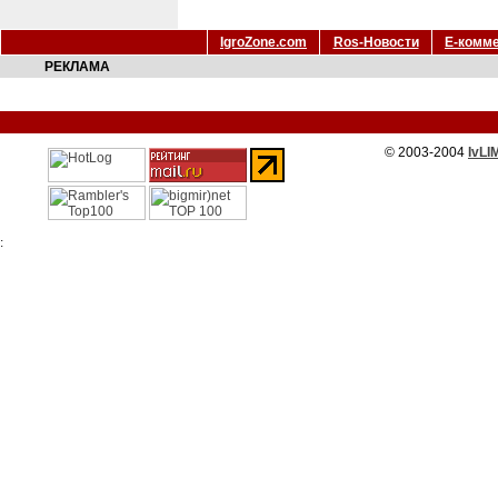
IgroZone.com
Ros-Новости
Е-комм
РЕКЛАМА
© 2003-2004
IvLI
: