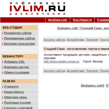
IgroZone.com
Ros-Новости
Е-комм
ВЕБ-СТУДИЯ
Добавить сайт "Сладкий Смак - изг
Разработка сайтов
Продвижение сайтов
Каталог сайтов
:
Деловой мир
:
Торговля
:
Продо
Интернет-консалтинг
Сладкий Смак - изготовление тортов и пиро
Ассортимент продукции: детские, свадебные,
ВЕБМАСТЕРУ
пирожки.
http://www.sladkiy-smak.ru/
Город: Москва
Добавить URL
Изменить ресурс
Каталог сайтов
:
Деловой мир
:
Торговля
:
Продо
Обмен ссылками
IVLIM.RU
[
Добавить сайт
]
[
Г
О проекте
Наши опросы
Обратная связь
Полезные ссылки
Сделать стартовой