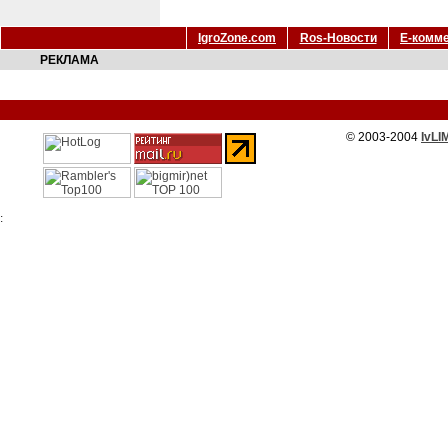
IgroZone.com
Ros-Новости
Е-комм
РЕКЛАМА
© 2003-2004
IvLI
: