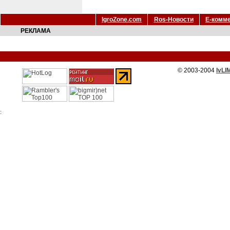
IgroZone.com
Ros-Новости
Е-комм
РЕКЛАМА
© 2003-2004
IvLI
: