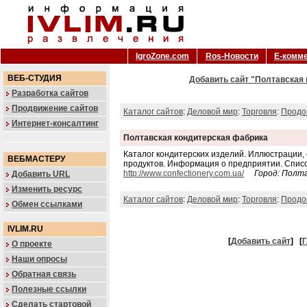
IgroZone.com
Ros-Новости
Е-комм
ВЕБ-СТУДИЯ
Добавить сайт "Полтавская 
Разработка сайтов
Продвижение сайтов
Каталог сайтов
:
Деловой мир
:
Торговля
:
Продо
Интернет-консалтинг
Полтавская кондитерская фабрика
Каталог кондитерских изделий. Иллюстрации, 
ВЕБМАСТЕРУ
продуктов. Информация о предприятии. Списо
http://www.confectionery.com.ua/
Город: Полт
Добавить URL
Изменить ресурс
Каталог сайтов
:
Деловой мир
:
Торговля
:
Продо
Обмен ссылками
IVLIM.RU
[
Добавить сайт
]
[
Г
О проекте
Наши опросы
Обратная связь
Полезные ссылки
Сделать стартовой