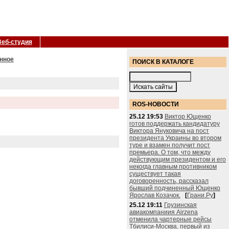
Веб-студия
анное
ПОИСК В КАТАЛОГЕ
ROS-НОВОСТИ
25.12 19:53
Виктор Ющенко
готов поддержать кандидатуру
Виктора Януковича на пост
президента Украины во втором
туре и взамен получит пост
премьера. О том, что между
действующим президентом и его
некогда главным противником
существует такая
договоренность, рассказал
бывший подчиненный Ющенко
Ярослав Козачок.
[
Грани.Ру
]
25.12 19:11
Грузинская
авиакомпаниия Airzena
отменила чартерные рейсы
Тбилиси-Москва, первый из