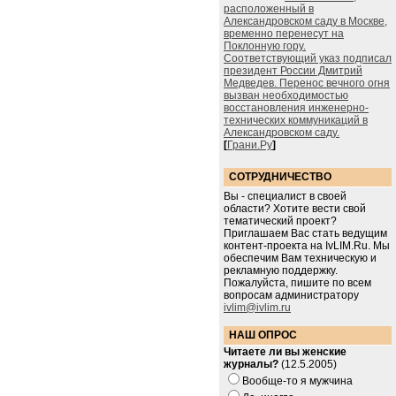
расположенный в
Александровском саду в Москве,
временно перенесут на
Поклонную гору.
Соответствующий указ подписал
президент России Дмитрий
Медведев. Перенос вечного огня
вызван необходимостью
восстановления инженерно-
технических коммуникаций в
Александровском саду.
[
Грани.Ру
]
СОТРУДНИЧЕСТВО
Вы - специалист в своей
области? Хотите вести свой
тематический проект?
Приглашаем Вас стать ведущим
контент-проекта на IvLIM.Ru. Мы
обеспечим Вам техническую и
рекламную поддержку.
Пожалуйста, пишите по всем
вопросам администратору
ivlim@ivlim.ru
НАШ ОПРОС
Читаете ли вы женские
журналы?
(12.5.2005)
Вообще-то я мужчина