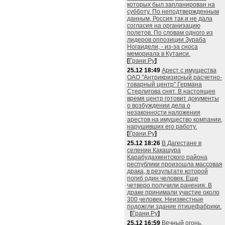
которых был запланирован на
субботу. По неподтвержденным
данным, Россия так и не дала
согласия на организацию
полетов. По словам одного из
лидеров оппозиции Зураба
Ногаидели, - из-за сноса
мемориала в Кутаиси.
[
Грани.Ру
]
25.12 18:49
Арест с имущества
ОАО "Антрикризисный расчетно-
товарный центр" Германа
Стерлигова снят. В настоящее
время центр готовит документы
о возбуждении дела о
незаконности наложения
арестов на имущество компании,
нарушивших его работу.
[
Грани.Ру
]
25.12 18:26
В Дагестане в
селении Какашура
Карабудахкентского района
республики произошла массовая
драка, в результате которой
погиб один человек. Еще
четверо получили ранения. В
драке принимали участие около
300 человек. Неизвестные
подожгли здание птицефабрики.
[
Грани.Ру
]
25.12 16:59
Вечный огонь,