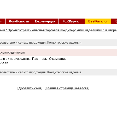
om
Ros-Новости
Е-коммерция
FoxЖурнал
BestКаталог
айт "Промконтракт - оптовая торговля кондитерскими изделиями " в избр
вольствие и сельхозпродукция
:
Кондитерские изделия
скими изделиями
для их производства. Партнеры. О компании.
осква
вольствие и сельхозпродукция
:
Кондитерские изделия
[
Добавить сайт
]
[
Главная страница каталога
]