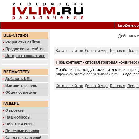
IgroZone.c
ВЕБ-СТУДИЯ
Добавить с
Разработка сайтов
Продвижение сайтов
Каталог сайтов
:
Деловой мир
:
Торговля
:
Продо
Интернет-консалтинг
Промконтракт - оптовая торговля кондитер
Прайс-лист на кондитерские изделия и сырье 
ВЕБМАСТЕРУ
http://www.promkt.boom.ru/index.html
Город: М
Добавить URL
Изменить ресурс
Каталог сайтов
:
Деловой мир
:
Торговля
:
Продо
Обмен ссылками
IVLIM.RU
О проекте
Наши опросы
Обратная связь
Полезные ссылки
Сделать стартовой