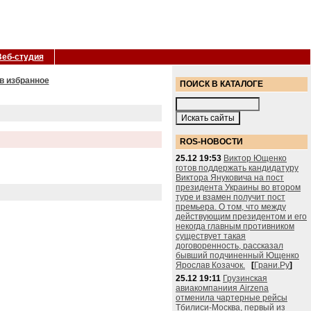
Веб-студия
в избранное
ПОИСК В КАТАЛОГЕ
ROS-НОВОСТИ
25.12 19:53
Виктор Ющенко
готов поддержать кандидатуру
Виктора Януковича на пост
президента Украины во втором
туре и взамен получит пост
премьера. О том, что между
действующим президентом и его
некогда главным противником
существует такая
договоренность, рассказал
бывший подчиненный Ющенко
Ярослав Козачок.
[
Грани.Ру
]
25.12 19:11
Грузинская
авиакомпаниия Airzena
отменила чартерные рейсы
Тбилиси-Москва, первый из