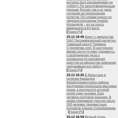
которых был запланирован на
субботу. По неподтвержденным
данным, Россия так и не дала
согласия на организацию
полетов. По словам одного из
лидеров оппозиции Зураба
Ногаидели, - из-за сноса
мемориала в Кутаиси.
[
Грани.Ру
]
25.12 18:49
Арест с имущества
ОАО "Антрикризисный расчетно-
товарный центр" Германа
Стерлигова снят. В настоящее
время центр готовит документы
о возбуждении дела о
незаконности наложения
арестов на имущество компании,
нарушивших его работу.
[
Грани.Ру
]
25.12 18:26
В Дагестане в
селении Какашура
Карабудахкентского района
республики произошла массовая
драка, в результате которой
погиб один человек. Еще
четверо получили ранения. В
драке принимали участие около
300 человек. Неизвестные
подожгли здание птицефабрики.
[
Грани.Ру
]
25.12 16:59
Вечный огонь,