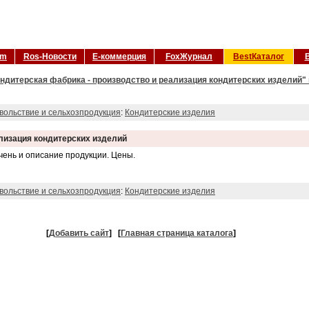
om
Ros-Новости
Е-коммерция
FoxЖурнал
BestКаталог
ндитерская фабрика - производство и реализация кондитерских изделий" 
вольствие и сельхозпродукция
:
Кондитерские изделия
ализация кондитерских изделий
ень и описание продукции. Цены.
вольствие и сельхозпродукция
:
Кондитерские изделия
[
Добавить сайт
]
[
Главная страница каталога
]