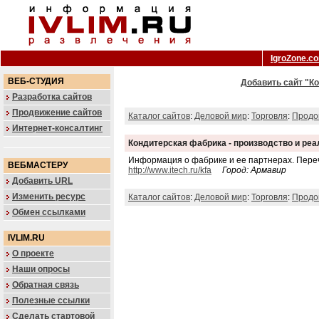
IgroZone.c
ВЕБ-СТУДИЯ
Добавить сайт "Ко
Разработка сайтов
Продвижение сайтов
Каталог сайтов
:
Деловой мир
:
Торговля
:
Продо
Интернет-консалтинг
Кондитерская фабрика - производство и ре
Информация о фабрике и ее партнерах. Переч
ВЕБМАСТЕРУ
http://www.itech.ru/kfa
Город: Армавир
Добавить URL
Изменить ресурс
Каталог сайтов
:
Деловой мир
:
Торговля
:
Продо
Обмен ссылками
IVLIM.RU
О проекте
Наши опросы
Обратная связь
Полезные ссылки
Сделать стартовой