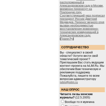
расположенный в
Александровском саду в Москве,
временно перенесут на
Поклонную гору.
Соответствующий указ подписал
президент России Дмитрий
Медведев. Перенос вечного огня
вызван необходимостью
восстановления инженерно-
технических коммуникаций в
Александровском саду.
[
Грани.Ру
]
СОТРУДНИЧЕСТВО
Вы - специалист в своей
области? Хотите вести свой
тематический проект?
Приглашаем Вас стать ведущим
контент-проекта на IvLIM.Ru. Мы
обеспечим Вам техническую и
рекламную поддержку.
Пожалуйста, пишите по всем
вопросам администратору
ivlim@ivlim.ru
НАШ ОПРОС
Читаете ли вы женские
журналы?
(12.5.2005)
Вообще-то я мужчина