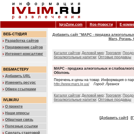
IgroZone.com
Ros-Новости
Е-комм
ВЕБ-СТУДИЯ
Добавить сайт "МАРС - продажа алкогольных
Mars, Рогань,
Разработка сайтов
Продвижение сайтов
Каталог сайтов
:
Деловой мир
:
Торговля
:
Продо
Интернет-консалтинг
безалкогольные напитки
:
Оптовые продавцы
МАРС - продажа алкогольных и слабоалкого
ВЕБМАСТЕРУ
Оболонь
Добавить URL
Перечень и цены на товар. Информация о пар
Изменить ресурс
http://www.mars.lg.ua/
Город: Луганск
Обмен ссылками
Каталог сайтов
:
Деловой мир
:
Торговля
:
Продо
безалкогольные напитки
:
Оптовые продавцы
IVLIM.RU
О проекте
Наши опросы
[
Добавить сайт
]
[
Г
Обратная связь
Полезные ссылки
Сделать стартовой