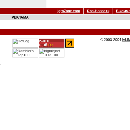
IgroZone.com
Ros-Новости
Е-комм
РЕКЛАМА
© 2003-2004
IvLI
: