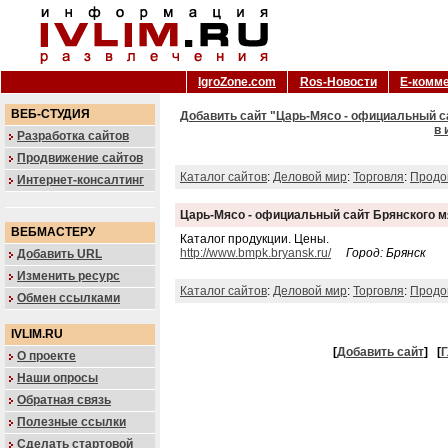
IgroZone.com
Ros-Новости
Е-комм
ВЕБ-СТУДИЯ
Добавить сайт "Царь-Мясо - официальный 
в 
Разработка сайтов
Продвижение сайтов
Каталог сайтов
:
Деловой мир
:
Торговля
:
Продо
Интернет-консалтинг
Царь-Мясо - официальный сайт Брянского 
ВЕБМАСТЕРУ
Каталог продукции. Цены.
http://www.bmpk.bryansk.ru/
Город: Брянск
Добавить URL
Изменить ресурс
Каталог сайтов
:
Деловой мир
:
Торговля
:
Продо
Обмен ссылками
IVLIM.RU
[
Добавить сайт
]
[
Г
О проекте
Наши опросы
Обратная связь
Полезные ссылки
Сделать стартовой