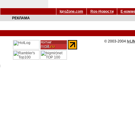
IgroZone.com
Ros-Новости
Е-комм
РЕКЛАМА
© 2003-2004
IvLI
: