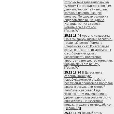
которых был запланирован на
субботу. По неподтвержденным
данным, Россия так и не дала
согласия на организацию
полетов. По словам одного из
лидеров оппозиции Зураба
Ногаидели, - из-за сноса
мемориала в Кутаиси.
[
Грани.Ру
]
25.12 18:49
Арест с имущества
ОАО "Антрикризисный расчетно-
товарный центр" Германа
Стерлигова снят. В настоящее
время центр готовит документы
о возбуждении дела о
незаконности наложения
арестов на имущество компании,
нарушивших его работу.
[
Грани.Ру
]
25.12 18:26
В Дагестане в
селении Какашура
Карабудахкентского района
республики произошла массовая
драка, в результате которой
погиб один человек. Еще
четверо получили ранения. В
драке принимали участие около
300 человек. Неизвестные
подожгли здание птицефабрики.
[
Грани.Ру
]
25.12 16:59
Вечный огонь,