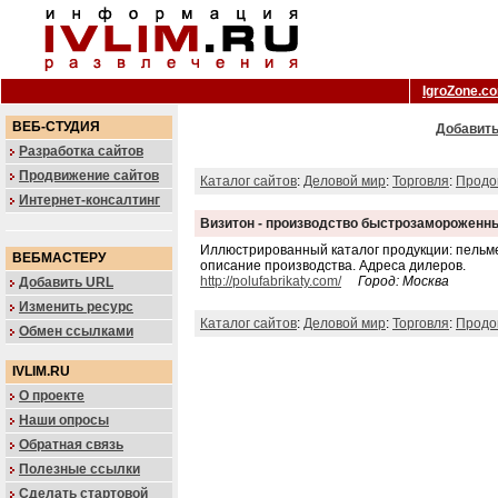
IgroZone.c
ВЕБ-СТУДИЯ
Добавить
Разработка сайтов
Продвижение сайтов
Каталог сайтов
:
Деловой мир
:
Торговля
:
Продо
Интернет-консалтинг
Визитон - производство быстрозамороженн
Иллюстрированный каталог продукции: пельмен
ВЕБМАСТЕРУ
описание производства. Адреса дилеров.
http://polufabrikaty.com/
Город: Москва
Добавить URL
Изменить ресурс
Каталог сайтов
:
Деловой мир
:
Торговля
:
Продо
Обмен ссылками
IVLIM.RU
О проекте
Наши опросы
Обратная связь
Полезные ссылки
Сделать стартовой