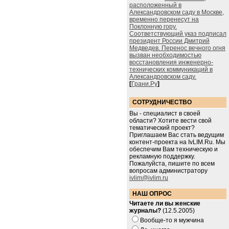
расположенный в
Александровском саду в Москве,
временно перенесут на
Поклонную гору.
Соответствующий указ подписал
президент России Дмитрий
Медведев. Перенос вечного огня
вызван необходимостью
восстановления инженерно-
технических коммуникаций в
Александровском саду.
[
Грани.Ру
]
СОТРУДНИЧЕСТВО
Вы - специалист в своей
области? Хотите вести свой
тематический проект?
Приглашаем Вас стать ведущим
контент-проекта на IvLIM.Ru. Мы
обеспечим Вам техническую и
рекламную поддержку.
Пожалуйста, пишите по всем
вопросам администратору
ivlim@ivlim.ru
НАШ ОПРОС
Читаете ли вы женские
журналы?
(12.5.2005)
Вообще-то я мужчина