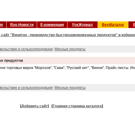
om
Ros-Новости
Е-коммерция
FoxЖурнал
BestКаталог
 сайт "Визитон - производство быстрозамороженных продуктов" в избран
вольствие и сельхозпродукция
:
Мясные продукты
ых продуктов
и торговых марок "Морозов", "Смак", "Русский хит", "Винни". Прайс-листы. 
вольствие и сельхозпродукция
:
Мясные продукты
[
Добавить сайт
]
[
Главная страница каталога
]