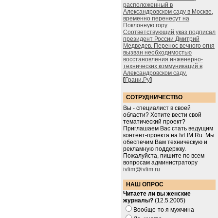
расположенный в
Александровском саду в Москве,
временно перенесут на
Поклонную гору.
Соответствующий указ подписал
президент России Дмитрий
Медведев. Перенос вечного огня
вызван необходимостью
восстановления инженерно-
технических коммуникаций в
Александровском саду.
[
Грани.Ру
]
СОТРУДНИЧЕСТВО
Вы - специалист в своей
области? Хотите вести свой
тематический проект?
Приглашаем Вас стать ведущим
контент-проекта на IvLIM.Ru. Мы
обеспечим Вам техническую и
рекламную поддержку.
Пожалуйста, пишите по всем
вопросам администратору
ivlim@ivlim.ru
НАШ ОПРОС
Читаете ли вы женские
журналы?
(12.5.2005)
Вообще-то я мужчина