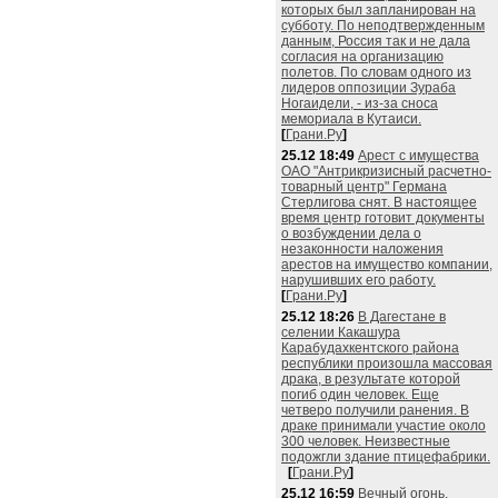
которых был запланирован на
субботу. По неподтвержденным
данным, Россия так и не дала
согласия на организацию
полетов. По словам одного из
лидеров оппозиции Зураба
Ногаидели, - из-за сноса
мемориала в Кутаиси.
[
Грани.Ру
]
25.12 18:49
Арест с имущества
ОАО "Антрикризисный расчетно-
товарный центр" Германа
Стерлигова снят. В настоящее
время центр готовит документы
о возбуждении дела о
незаконности наложения
арестов на имущество компании,
нарушивших его работу.
[
Грани.Ру
]
25.12 18:26
В Дагестане в
селении Какашура
Карабудахкентского района
республики произошла массовая
драка, в результате которой
погиб один человек. Еще
четверо получили ранения. В
драке принимали участие около
300 человек. Неизвестные
подожгли здание птицефабрики.
[
Грани.Ру
]
25.12 16:59
Вечный огонь,