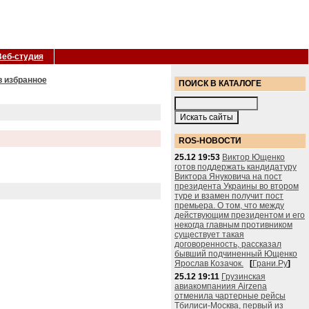
Веб-студия
в избранное
ПОИСК В КАТАЛОГЕ
ROS-НОВОСТИ
25.12 19:53
Виктор Ющенко
готов поддержать кандидатуру
Виктора Януковича на пост
президента Украины во втором
туре и взамен получит пост
премьера. О том, что между
действующим президентом и его
некогда главным противником
существует такая
договоренность, рассказал
бывший подчиненный Ющенко
Ярослав Козачок.
[
Грани.Ру
]
25.12 19:11
Грузинская
авиакомпаниия Airzena
отменила чартерные рейсы
Тбилиси-Москва, первый из