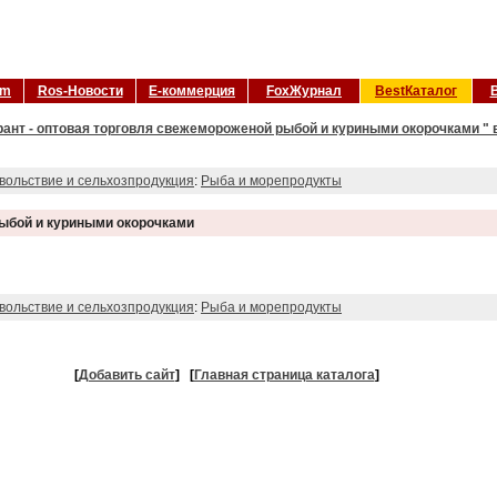
om
Ros-Новости
Е-коммерция
FoxЖурнал
BestКаталог
рант - оптовая торговля свежемороженой рыбой и куриными окорочками " 
вольствие и сельхозпродукция
:
Рыба и морепродукты
рыбой и куриными окорочками
вольствие и сельхозпродукция
:
Рыба и морепродукты
[
Добавить сайт
]
[
Главная страница каталога
]