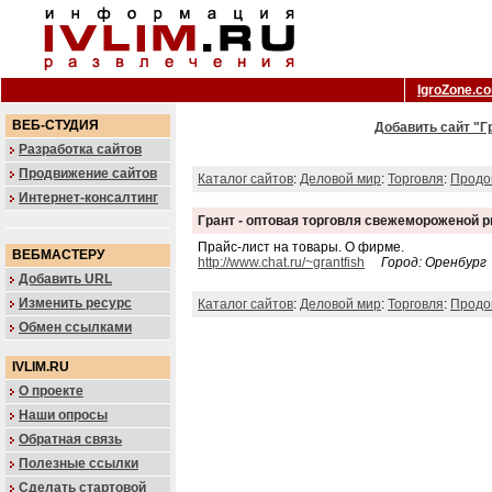
IgroZone.c
ВЕБ-СТУДИЯ
Добавить сайт "Г
Разработка сайтов
Продвижение сайтов
Каталог сайтов
:
Деловой мир
:
Торговля
:
Продо
Интернет-консалтинг
Грант - оптовая торговля свежемороженой 
Прайс-лист на товары. О фирме.
ВЕБМАСТЕРУ
http://www.chat.ru/~grantfish
Город: Оренбург
Добавить URL
Изменить ресурс
Каталог сайтов
:
Деловой мир
:
Торговля
:
Продо
Обмен ссылками
IVLIM.RU
О проекте
Наши опросы
Обратная связь
Полезные ссылки
Сделать стартовой