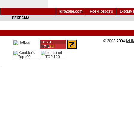
IgroZone.com
Ros-Новости
Е-комм
РЕКЛАМА
© 2003-2004
IvLI
: