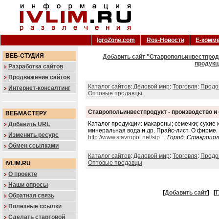
IgroZone.com
Ros-Новости
Е-комм
ВЕБ-СТУДИЯ
Добавить сайт "Ставропольинвестпроду
продукц
Разработка сайтов
Продвижение сайтов
Каталог сайтов
:
Деловой мир
:
Торговля
:
Продо
Интернет-консалтинг
Оптовые продавцы
Ставропольинвестпродукт - производство и
ВЕБМАСТЕРУ
Каталог продукции: макароны; семечки; сухие 
Добавить URL
минеральная вода и др. Прайс-лист. О фирме.
Изменить ресурс
http://www.stavropol.net/sip
Город: Ставропо
Обмен ссылками
Каталог сайтов
:
Деловой мир
:
Торговля
:
Продо
Оптовые продавцы
IVLIM.RU
О проекте
Наши опросы
[
Добавить сайт
]
[
Г
Обратная связь
Полезные ссылки
Сделать стартовой