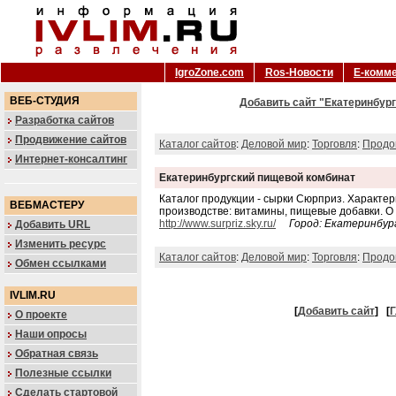
IgroZone.com
Ros-Новости
Е-комм
ВЕБ-СТУДИЯ
Добавить сайт "Екатеринбург
Разработка сайтов
Продвижение сайтов
Каталог сайтов
:
Деловой мир
:
Торговля
:
Продо
Интернет-консалтинг
Екатеринбургский пищевой комбинат
Каталог продукции - сырки Сюрприз. Характе
ВЕБМАСТЕРУ
производстве: витамины, пищевые добавки. О
http://www.surpriz.sky.ru/
Город: Екатеринбур
Добавить URL
Изменить ресурс
Каталог сайтов
:
Деловой мир
:
Торговля
:
Продо
Обмен ссылками
IVLIM.RU
[
Добавить сайт
]
[
Г
О проекте
Наши опросы
Обратная связь
Полезные ссылки
Сделать стартовой