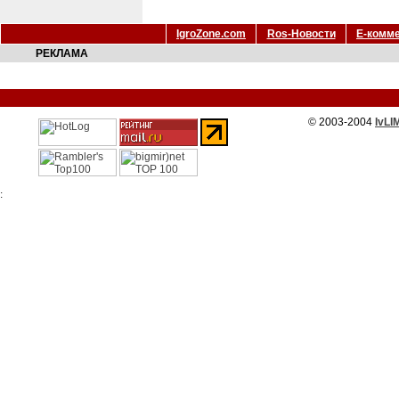
IgroZone.com
Ros-Новости
Е-комм
РЕКЛАМА
© 2003-2004
IvLI
: