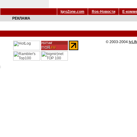
IgroZone.com
Ros-Новости
Е-комм
РЕКЛАМА
© 2003-2004
IvLI
: