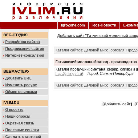
IgroZone.com
Ros-Новости
Е-комм
ВЕБ-СТУДИЯ
Добавить сайт "Гатчинский молочный завод
Разработка сайтов
Продвижение сайтов
Каталог сайтов
:
Деловой мир
:
Торговля
:
Продо
Интернет-консалтинг
Гатчинский молочный завод - производство
Каталог продукции: сметана, кефир, сливки и 
ВЕБМАСТЕРУ
http://gmz.gtn.ru/
Город: Санкт-Петербург
Добавить URL
Изменить ресурс
Каталог сайтов
:
Деловой мир
:
Торговля
:
Продо
Обмен ссылками
IVLIM.RU
[
Добавить сайт
]
[
Г
О проекте
Наши опросы
Обратная связь
Полезные ссылки
Сделать стартовой