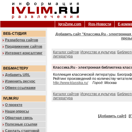
IgroZone.com
Ros-Новости
Е-комм
ВЕБ-СТУДИЯ
Добавить сайт "Классика.Ru - электронная
прозы
Разработка сайтов
Продвижение сайтов
Каталог сайтов
:
Искусство и культура
:
Библиот
Интернет-консалтинг
литература
Классика.Ru - электронная библиотека клас
ВЕБМАСТЕРУ
Коллекция классической литературы. Биогра
Добавить URL
Рейтинг произведений по количеству читателе
Изменить ресурс
http://www.klassika.ru/
Город: Москва
Обмен ссылками
Каталог сайтов
:
Искусство и культура
:
Библиот
литература
IVLIM.RU
О проекте
Наши опросы
[
Добавить сайт
]
[
Г
Обратная связь
Полезные ссылки
Сделать стартовой