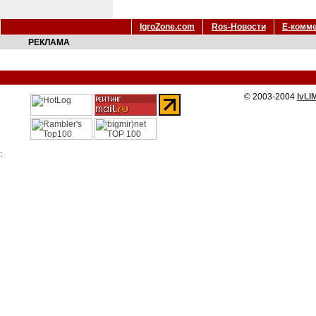
IgroZone.com
Ros-Новости
Е-комм
РЕКЛАМА
© 2003-2004
IvLI
: