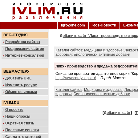
IgroZone.com
Ros-Новости
Е-комм
ВЕБ-СТУДИЯ
Добавить сайт "Ликэ - производство и пр
Разработка сайтов
Продвижение сайтов
Каталог сайтов
:
Медицина и здоровье
:
Лекарс
здоровья
:
Биологически активные добавки
Интернет-консалтинг
Ликэ - производство и продажа оздоровите
ВЕБМАСТЕРУ
Описание препаратов-адаптогенов серии "Кор
http://www.cordyceps.ru/
Город: Москва
Добавить URL
Изменить ресурс
Каталог сайтов
:
Медицина и здоровье
:
Лекарс
Обмен ссылками
здоровья
:
Биологически активные добавки
IVLIM.RU
О проекте
[
Добавить сайт
]
[
Г
Наши опросы
Обратная связь
Полезные ссылки
Сделать стартовой