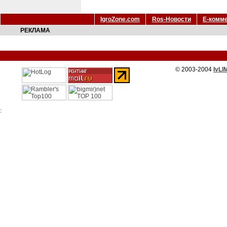
IgroZone.com
Ros-Новости
Е-комм
РЕКЛАМА
© 2003-2004
IvLI
: