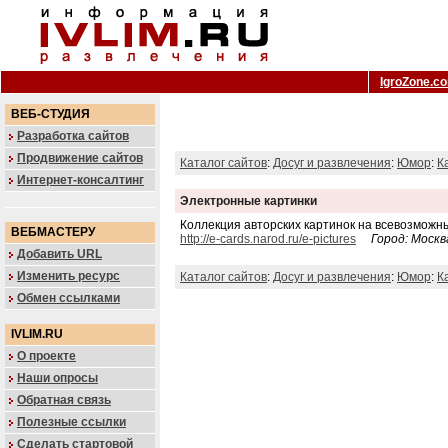
IgroZone.c
ВЕБ-СТУДИЯ
Разработка сайтов
Продвижение сайтов
Каталог сайтов
:
Досуг и развлечения
:
Юмор
:
К
Интернет-консалтинг
Электронные картинки
Коллекция авторских картинок на всевозможные 
ВЕБМАСТЕРУ
http://e-cards.narod.ru/e-pictures
Город: Москв
Добавить URL
Изменить ресурс
Каталог сайтов
:
Досуг и развлечения
:
Юмор
:
К
Обмен ссылками
IVLIM.RU
О проекте
Наши опросы
Обратная связь
Полезные ссылки
Сделать стартовой