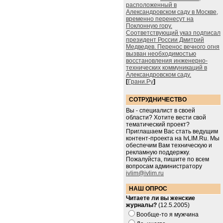
расположенный в
Александровском саду в Москве,
временно перенесут на
Поклонную гору.
Соответствующий указ подписал
президент России Дмитрий
Медведев. Перенос вечного огня
вызван необходимостью
восстановления инженерно-
технических коммуникаций в
Александровском саду.
[
Грани.Ру
]
СОТРУДНИЧЕСТВО
Вы - специалист в своей
области? Хотите вести свой
тематический проект?
Приглашаем Вас стать ведущим
контент-проекта на IvLIM.Ru. Мы
обеспечим Вам техническую и
рекламную поддержку.
Пожалуйста, пишите по всем
вопросам администратору
ivlim@ivlim.ru
НАШ ОПРОС
Читаете ли вы женские
журналы?
(12.5.2005)
Вообще-то я мужчина