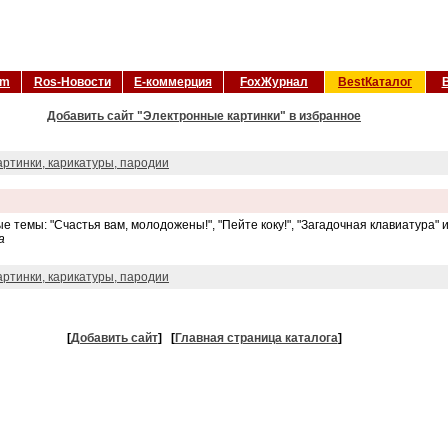
om
Ros-Новости
Е-коммерция
FoxЖурнал
BestКаталог
Добавить сайт "Электронные картинки" в избранное
артинки, карикатуры, пародии
темы: "Счастья вам, молодожены!", "Пейте коку!", "Загадочная клавиатура" и 
а
артинки, карикатуры, пародии
[
Добавить сайт
]
[
Главная страница каталога
]