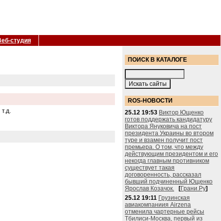
Веб-студия
ПОИСК В КАТАЛОГЕ
ROS-НОВОСТИ
т.д.
25.12 19:53
Виктор Ющенко
готов поддержать кандидатуру
Виктора Януковича на пост
президента Украины во втором
туре и взамен получит пост
премьера. О том, что между
действующим президентом и его
некогда главным противником
существует такая
договоренность, рассказал
бывший подчиненный Ющенко
Ярослав Козачок.
[
Грани.Ру
]
25.12 19:11
Грузинская
авиакомпаниия Airzena
отменила чартерные рейсы
Тбилиси-Москва, первый из