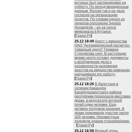
которых был запланирован на
субботу. По неподтвержденным
данным, Россия так и не дала
согласия на организацию
полетов. По словам одного из
лидеров оппозиции Зураба
Ногаидели, - из-за сноса
мемориала в Кутаиси.
[
Грани.Ру
]
25.12 18:49
Арест с имущества
ОАО "Антрикризисный расчетно-
товарный центр" Германа
Стерлигова снят. В настоящее
время центр готовит документы
о возбуждении дела о
незаконности наложения
арестов на имущество компании,
нарушивших его работу.
[
Грани.Ру
]
25.12 18:26
В Дагестане в
селении Какашура
Карабудахкентского района
республики произошла массовая
драка, в результате которой
погиб один человек. Еще
четверо получили ранения. В
драке принимали участие около
300 человек. Неизвестные
подожгли здание птицефабрики.
[
Грани.Ру
]
25.12 16:59
Вечный огонь,