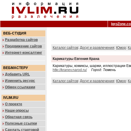
IgroZone.c
ВЕБ-СТУДИЯ
Разработка сайтов
Продвижение сайтов
Каталог сайтов
:
Досуг и развлечения
:
Юмор
:
К
Интернет-консалтинг
Карикатуры Евгения Крана
Карикатуры, комиксы, шаржи, иллюстрации Евг
ВЕБМАСТЕРУ
http://kranev.narod.ru/
Город: Тюмень
Добавить URL
Изменить ресурс
Каталог сайтов
:
Досуг и развлечения
:
Юмор
:
К
Обмен ссылками
IVLIM.RU
О проекте
Наши опросы
Обратная связь
Полезные ссылки
Сделать стартовой