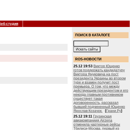
Веб-студия
ПОИСК В КАТАЛОГЕ
ROS-НОВОСТИ
25.12 19:53
Виктор Ющенко
готов поддержать кандидатуру
Виктора Януковича на пост
президента Украины во втором
туре и взамен получит пост
премьера. О том, что между
действующим президентом и его
некогда главным противником
существует такая
договоренность, рассказал
бывший подчиненный Ющенко
Ярослав Козачок.
[
Грани.Ру
]
25.12 19:11
Грузинская
авиакомпаниия Airzena
отменила чартерные рейсы
Тбилиси-Москва, первый из