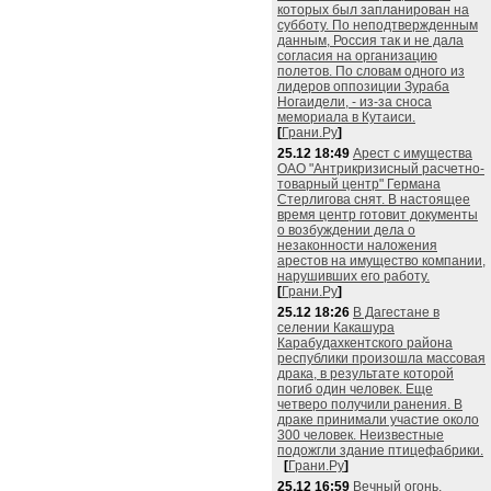
которых был запланирован на
субботу. По неподтвержденным
данным, Россия так и не дала
согласия на организацию
полетов. По словам одного из
лидеров оппозиции Зураба
Ногаидели, - из-за сноса
мемориала в Кутаиси.
[
Грани.Ру
]
25.12 18:49
Арест с имущества
ОАО "Антрикризисный расчетно-
товарный центр" Германа
Стерлигова снят. В настоящее
время центр готовит документы
о возбуждении дела о
незаконности наложения
арестов на имущество компании,
нарушивших его работу.
[
Грани.Ру
]
25.12 18:26
В Дагестане в
селении Какашура
Карабудахкентского района
республики произошла массовая
драка, в результате которой
погиб один человек. Еще
четверо получили ранения. В
драке принимали участие около
300 человек. Неизвестные
подожгли здание птицефабрики.
[
Грани.Ру
]
25.12 16:59
Вечный огонь,