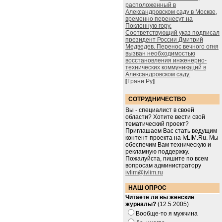
расположенный в
Александровском саду в Москве,
временно перенесут на
Поклонную гору.
Соответствующий указ подписал
президент России Дмитрий
Медведев. Перенос вечного огня
вызван необходимостью
восстановления инженерно-
технических коммуникаций в
Александровском саду.
[
Грани.Ру
]
СОТРУДНИЧЕСТВО
Вы - специалист в своей
области? Хотите вести свой
тематический проект?
Приглашаем Вас стать ведущим
контент-проекта на IvLIM.Ru. Мы
обеспечим Вам техническую и
рекламную поддержку.
Пожалуйста, пишите по всем
вопросам администратору
ivlim@ivlim.ru
НАШ ОПРОС
Читаете ли вы женские
журналы?
(12.5.2005)
Вообще-то я мужчина