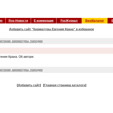
om
Ros-Новости
Е-коммерция
FoxЖурнал
BestКаталог
Добавить сайт "Карикатуры Евгения Крана" в избранное
артинки, карикатуры, пародии
ения Крана. Об авторе.
артинки, карикатуры, пародии
[
Добавить сайт
]
[
Главная страница каталога
]