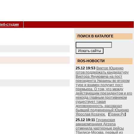
Веб-студия
ПОИСК В КАТАЛОГЕ
ROS-НОВОСТИ
25.12 19:53
Виктор Ющенко
готов поддержать кандидатуру
Виктора Януковича на пост
президента Украины во втором
туре и взамен получит пост
премьера. О том, что между
действующим президентом и его
некогда главным противником
существует такая
договоренность, рассказал
бывший подчиненный Ющенко
Ярослав Козачок.
[
Грани.Ру
]
25.12 19:11
Грузинская
авиакомпаниия Airzena
отменила чартерные рейсы
Тбилиси-Москва, первый из