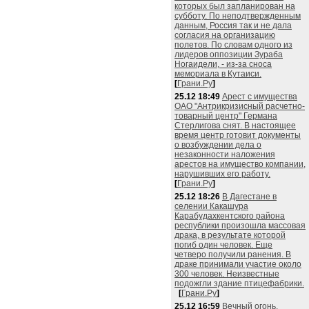
которых был запланирован на
субботу. По неподтвержденным
данным, Россия так и не дала
согласия на организацию
полетов. По словам одного из
лидеров оппозиции Зураба
Ногаидели, - из-за сноса
мемориала в Кутаиси.
[
Грани.Ру
]
25.12 18:49
Арест с имущества
ОАО "Антрикризисный расчетно-
товарный центр" Германа
Стерлигова снят. В настоящее
время центр готовит документы
о возбуждении дела о
незаконности наложения
арестов на имущество компании,
нарушивших его работу.
[
Грани.Ру
]
25.12 18:26
В Дагестане в
селении Какашура
Карабудахкентского района
республики произошла массовая
драка, в результате которой
погиб один человек. Еще
четверо получили ранения. В
драке принимали участие около
300 человек. Неизвестные
подожгли здание птицефабрики.
[
Грани.Ру
]
25.12 16:59
Вечный огонь,