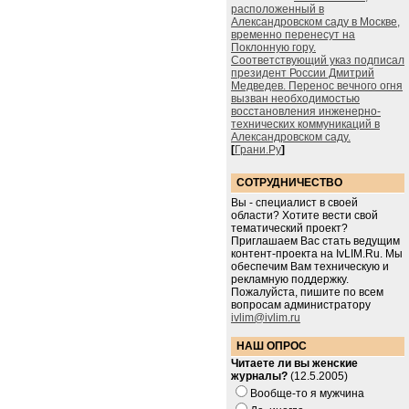
расположенный в
Александровском саду в Москве,
временно перенесут на
Поклонную гору.
Соответствующий указ подписал
президент России Дмитрий
Медведев. Перенос вечного огня
вызван необходимостью
восстановления инженерно-
технических коммуникаций в
Александровском саду.
[
Грани.Ру
]
СОТРУДНИЧЕСТВО
Вы - специалист в своей
области? Хотите вести свой
тематический проект?
Приглашаем Вас стать ведущим
контент-проекта на IvLIM.Ru. Мы
обеспечим Вам техническую и
рекламную поддержку.
Пожалуйста, пишите по всем
вопросам администратору
ivlim@ivlim.ru
НАШ ОПРОС
Читаете ли вы женские
журналы?
(12.5.2005)
Вообще-то я мужчина