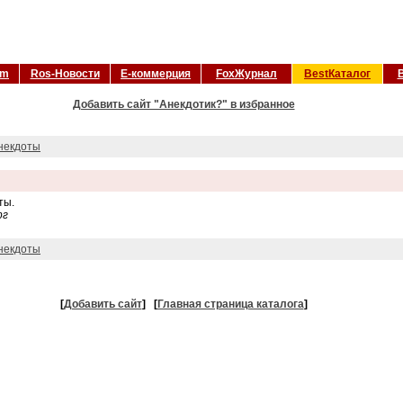
om
Ros-Новости
Е-коммерция
FoxЖурнал
BestКаталог
Добавить сайт "Анекдотик?" в избранное
некдоты
ты.
рг
некдоты
[
Добавить сайт
]
[
Главная страница каталога
]