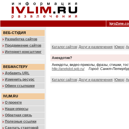
IgroZone.c
ВЕБ-СТУДИЯ
Разработка сайтов
Продвижение сайтов
Каталог сайтов
:
Досуг и развлечения
:
Юмор
:
А
Интернет-консалтинг
Анекдотик?
Анекдоты, видео-приколы, фразы, стишки, тос
ВЕБМАСТЕРУ
http://anekdot.spb.ru/
Город: Санкт-Петербу
Добавить URL
Изменить ресурс
Каталог сайтов
:
Досуг и развлечения
:
Юмор
:
А
Обмен ссылками
IVLIM.RU
О проекте
Наши опросы
Обратная связь
Полезные ссылки
Сделать стартовой