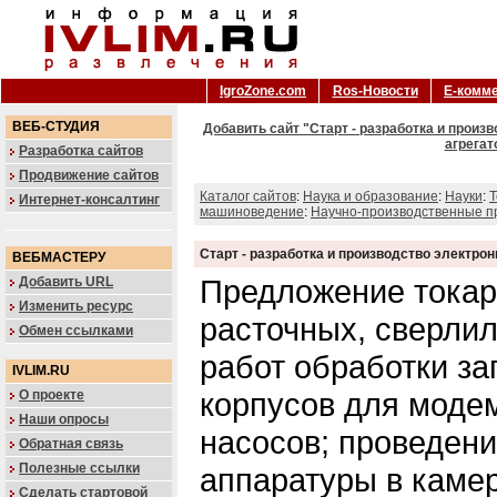
IgroZone.com
Ros-Новости
Е-комм
ВЕБ-СТУДИЯ
Добавить сайт "Старт - разработка и произ
агрегат
Разработка сайтов
Продвижение сайтов
Каталог сайтов
:
Наука и образование
:
Науки
:
Т
Интернет-консалтинг
машиноведение
:
Научно-производственные п
Старт - разработка и производство электро
ВЕБМАСТЕРУ
Предложение токар
Добавить URL
Изменить ресурс
расточных, сверли
Обмен ссылками
работ обработки за
IVLIM.RU
корпусов для моде
О проекте
Наши опросы
насосов; проведен
Обратная связь
Полезные ссылки
аппаратуры в камер
Сделать стартовой