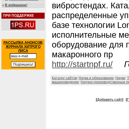
вибростендах. Ката
В избранное!
распределенные уп
ПРИ ПОДДЕРЖКЕ
базе технологии L
исполнительные ме
оборудование для 
РАССЫЛКА АНОНСОВ
ЖУРНАЛА ХИТРОГО
ЛИСА
макаронного пр
http://startnpf.ru/
Г
Каталог сайтов
:
Наука и образование
:
Науки
:
Т
машиноведение
:
Научно-производственные п
[
Добавить сайт
]
[
Г