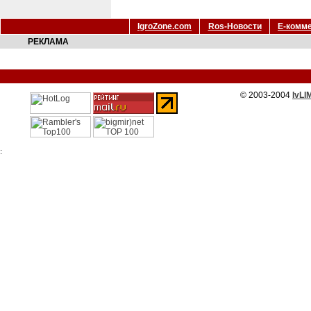
IgroZone.com
Ros-Новости
Е-комм
РЕКЛАМА
© 2003-2004
IvLI
: