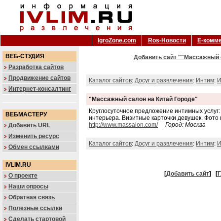
IgroZone.com
Ros-Новости
Е-комм
ВЕБ-СТУДИЯ
Добавить сайт ""Массажный с
Разработка сайтов
Продвижение сайтов
Каталог сайтов
:
Досуг и развлечения
:
Интим
:
И
Интернет-консалтинг
"Массажный салон на Китай Городе"
Круглосуточное предложение интимных услуг:
ВЕБМАСТЕРУ
интерьера. Визитные карточки девушек. Фото 
http://www.massalon.com/
Город: Москва
Добавить URL
Изменить ресурс
Каталог сайтов
:
Досуг и развлечения
:
Интим
:
И
Обмен ссылками
IVLIM.RU
[
Добавить сайт
]
[
Г
О проекте
Наши опросы
Обратная связь
Полезные ссылки
Сделать стартовой