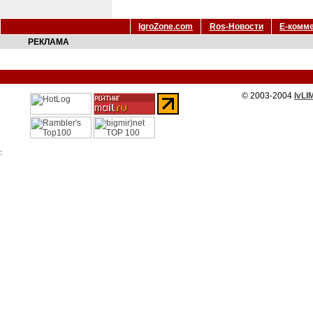
IgroZone.com
Ros-Новости
Е-комм
РЕКЛАМА
© 2003-2004
IvLI
: