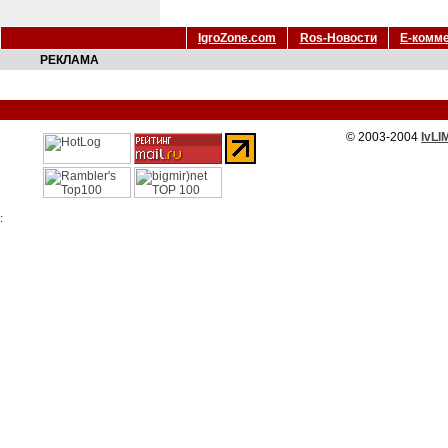
IgroZone.com
Ros-Новости
Е-комм
РЕКЛАМА
© 2003-2004
IvLI
: