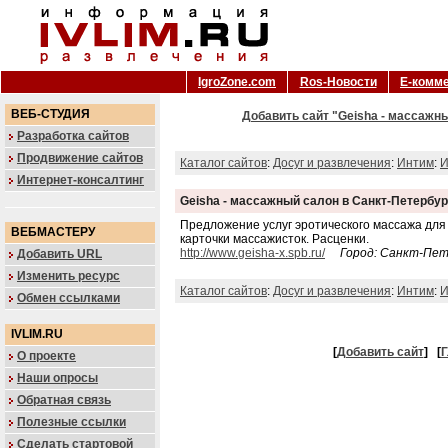
IgroZone.com
Ros-Новости
Е-комм
ВЕБ-СТУДИЯ
Добавить сайт "Geisha - массажны
Разработка сайтов
Продвижение сайтов
Каталог сайтов
:
Досуг и развлечения
:
Интим
:
И
Интернет-консалтинг
Geisha - массажный салон в Санкт-Петербур
Предложение услуг эротического массажа для
ВЕБМАСТЕРУ
карточки массажисток. Расценки.
http://www.geisha-x.spb.ru/
Город: Санкт-Пе
Добавить URL
Изменить ресурс
Каталог сайтов
:
Досуг и развлечения
:
Интим
:
И
Обмен ссылками
IVLIM.RU
[
Добавить сайт
]
[
Г
О проекте
Наши опросы
Обратная связь
Полезные ссылки
Сделать стартовой