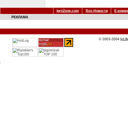
IgroZone.com
Ros-Новости
Е-комм
РЕКЛАМА
© 2003-2004
IvLI
: