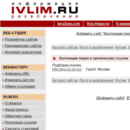
IgroZone.com
Ros-Новости
Е-комм
ВЕБ-СТУДИЯ
Добавить сайт "Коллекция пор
Разработка сайтов
Продвижение сайтов
Каталог сайтов
:
Досуг и развлечения
:
Интим
:
X
Интернет-консалтинг
Коллекция порно и эротических ссылок
Подборка ссылок.
ВЕБМАСТЕРУ
http://tgp.go-on.nu/
Город: Москва
Добавить URL
Изменить ресурс
Каталог сайтов
:
Досуг и развлечения
:
Интим
:
X
Обмен ссылками
IVLIM.RU
[
Добавить сайт
]
[
Г
О проекте
Наши опросы
Обратная связь
Полезные ссылки
Сделать стартовой