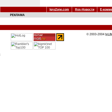
IgroZone.com
Ros-Новости
Е-комм
РЕКЛАМА
© 2003-2004
IvLI
: