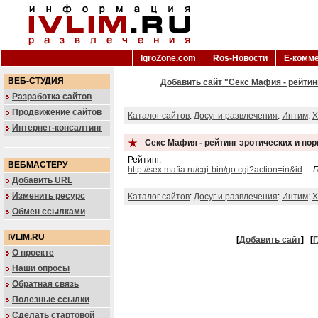
IgroZone.com
Ros-Новости
Е-комм
ВЕБ-СТУДИЯ
Добавить сайт "Секс Мафия - рейтин
Разработка сайтов
Продвижение сайтов
Каталог сайтов
:
Досуг и развлечения
:
Интим
:
X
Интернет-консалтинг
Секс Мафия - рейтинг эротических и по
Рейтинг.
ВЕБМАСТЕРУ
http://sex.mafia.ru/cgi-bin/go.cgi?action=in&id
Г
Добавить URL
Изменить ресурс
Каталог сайтов
:
Досуг и развлечения
:
Интим
:
X
Обмен ссылками
IVLIM.RU
[
Добавить сайт
]
[
Г
О проекте
Наши опросы
Обратная связь
Полезные ссылки
Сделать стартовой