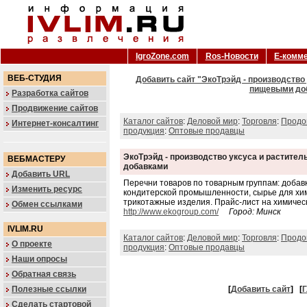
IgroZone.com
Ros-Новости
Е-комм
ВЕБ-СТУДИЯ
Добавить сайт "ЭкоТрэйд - производство 
пищевыми доб
Разработка сайтов
Продвижение сайтов
Каталог сайтов
:
Деловой мир
:
Торговля
:
Продо
Интернет-консалтинг
продукция
:
Оптовые продавцы
ЭкоТрэйд - производство уксуса и растител
ВЕБМАСТЕРУ
добавками
Добавить URL
Перечни товаров по товарным группам: добав
Изменить ресурс
кондитерской промышленности, сырье для хи
трикотажные изделия. Прайс-лист на химичес
Обмен ссылками
http://www.ekogroup.com/
Город: Минск
IVLIM.RU
Каталог сайтов
:
Деловой мир
:
Торговля
:
Продо
О проекте
продукция
:
Оптовые продавцы
Наши опросы
Обратная связь
Полезные ссылки
[
Добавить сайт
]
[
Г
Сделать стартовой