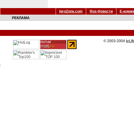
IgroZone.com
Ros-Новости
Е-комм
РЕКЛАМА
© 2003-2004
IvLI
: