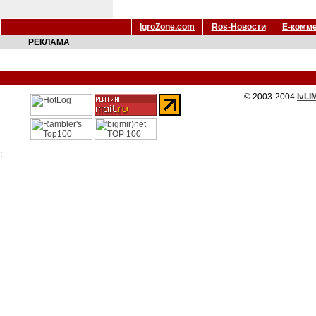
IgroZone.com
Ros-Новости
Е-комм
РЕКЛАМА
© 2003-2004
IvLI
: