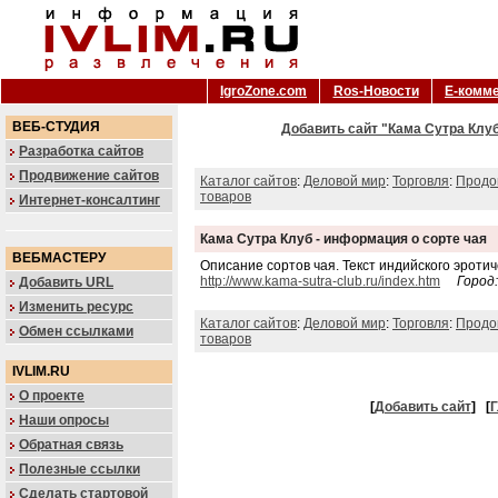
IgroZone.com
Ros-Новости
Е-комм
ВЕБ-СТУДИЯ
Добавить сайт "Кама Сутра Клуб
Разработка сайтов
Продвижение сайтов
Каталог сайтов
:
Деловой мир
:
Торговля
:
Продо
товаров
Интернет-консалтинг
Кама Сутра Клуб - информация о сорте чая
ВЕБМАСТЕРУ
Описание сортов чая. Текст индийского эротич
http://www.kama-sutra-club.ru/index.htm
Город
Добавить URL
Изменить ресурс
Каталог сайтов
:
Деловой мир
:
Торговля
:
Продо
Обмен ссылками
товаров
IVLIM.RU
О проекте
[
Добавить сайт
]
[
Г
Наши опросы
Обратная связь
Полезные ссылки
Сделать стартовой