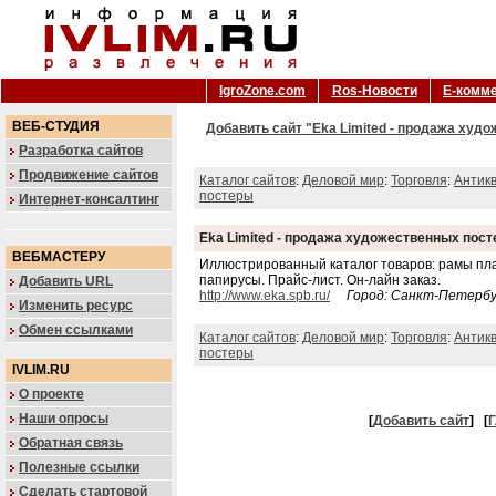
IgroZone.com
Ros-Новости
Е-комм
ВЕБ-СТУДИЯ
Добавить сайт "Eka Limited - продажа худо
Разработка сайтов
Продвижение сайтов
Каталог сайтов
:
Деловой мир
:
Торговля
:
Антикв
постеры
Интернет-консалтинг
Eka Limited - продажа художественных пост
ВЕБМАСТЕРУ
Иллюстрированный каталог товаров: рамы пла
папирусы. Прайс-лист. Он-лайн заказ.
Добавить URL
http://www.eka.spb.ru/
Город: Санкт-Петерб
Изменить ресурс
Обмен ссылками
Каталог сайтов
:
Деловой мир
:
Торговля
:
Антикв
постеры
IVLIM.RU
О проекте
Наши опросы
[
Добавить сайт
]
[
Г
Обратная связь
Полезные ссылки
Сделать стартовой