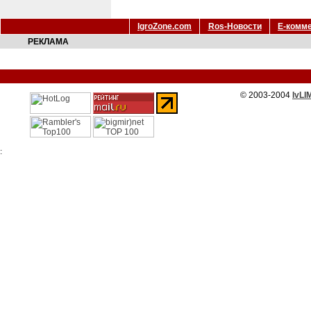
IgroZone.com
Ros-Новости
Е-комм
РЕКЛАМА
© 2003-2004
IvLI
: