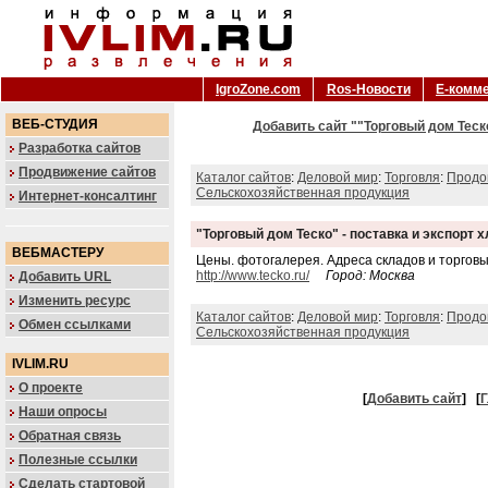
IgroZone.com
Ros-Новости
Е-комм
ВЕБ-СТУДИЯ
Добавить сайт ""Торговый дом Теско
Разработка сайтов
Продвижение сайтов
Каталог сайтов
:
Деловой мир
:
Торговля
:
Продо
Сельскохозяйственная продукция
Интернет-консалтинг
"Торговый дом Теско" - поставка и экспорт 
ВЕБМАСТЕРУ
Цены. фотогалерея. Адреса складов и торговы
http://www.tecko.ru/
Город: Москва
Добавить URL
Изменить ресурс
Каталог сайтов
:
Деловой мир
:
Торговля
:
Продо
Обмен ссылками
Сельскохозяйственная продукция
IVLIM.RU
О проекте
[
Добавить сайт
]
[
Г
Наши опросы
Обратная связь
Полезные ссылки
Сделать стартовой