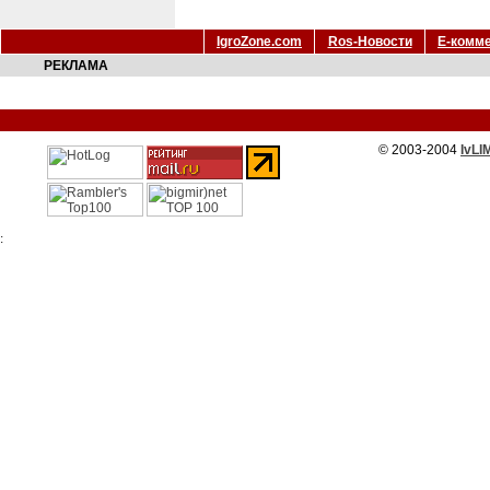
IgroZone.com
Ros-Новости
Е-комм
РЕКЛАМА
© 2003-2004
IvLI
: