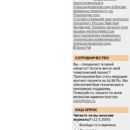
расположенный в
Александровском саду в Москве,
временно перенесут на
Поклонную гору.
Соответствующий указ подписал
президент России Дмитрий
Медведев. Перенос вечного огня
вызван необходимостью
восстановления инженерно-
технических коммуникаций в
Александровском саду.
[
Грани.Ру
]
СОТРУДНИЧЕСТВО
Вы - специалист в своей
области? Хотите вести свой
тематический проект?
Приглашаем Вас стать ведущим
контент-проекта на IvLIM.Ru. Мы
обеспечим Вам техническую и
рекламную поддержку.
Пожалуйста, пишите по всем
вопросам администратору
ivlim@ivlim.ru
НАШ ОПРОС
Читаете ли вы женские
журналы?
(12.5.2005)
Вообще-то я мужчина