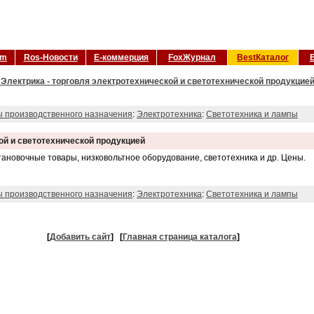
om
Ros-Новости
Е-коммерция
FoxЖурнал
BestКаталог
 Электрика - торговля электротехнической и светотехнической продукцией
ы производственного назначения
:
Электротехника
:
Светотехника и лампы
ой и светотехнической продукцией
становочные товары, низковольтное оборудование, светотехника и др. Цены.
ы производственного назначения
:
Электротехника
:
Светотехника и лампы
[
Добавить сайт
]
[
Главная страница каталога
]