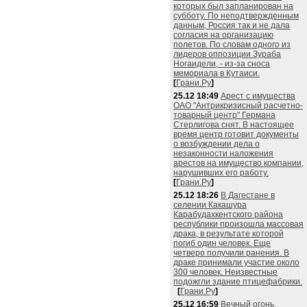
которых был запланирован на
субботу. По неподтвержденным
данным, Россия так и не дала
согласия на организацию
полетов. По словам одного из
лидеров оппозиции Зураба
Ногаидели, - из-за сноса
мемориала в Кутаиси.
[
Грани.Ру
]
25.12 18:49
Арест с имущества
ОАО "Антрикризисный расчетно-
товарный центр" Германа
Стерлигова снят. В настоящее
время центр готовит документы
о возбуждении дела о
незаконности наложения
арестов на имущество компании,
нарушивших его работу.
[
Грани.Ру
]
25.12 18:26
В Дагестане в
селении Какашура
Карабудахкентского района
республики произошла массовая
драка, в результате которой
погиб один человек. Еще
четверо получили ранения. В
драке принимали участие около
300 человек. Неизвестные
подожгли здание птицефабрики.
[
Грани.Ру
]
25.12 16:59
Вечный огонь,