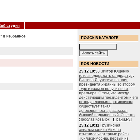
Веб-студия
" в избранное
ПОИСК В КАТАЛОГЕ
ROS-НОВОСТИ
25.12 19:53
Виктор Ющенко
готов поддержать кандидатуру
Виктора Януковича на пост
президента Украины во втором
туре и взамен получит пост
премьера. О том, что между
действующим президентом и его
некогда главным противником
существует такая
договоренность, рассказал
бывший подчиненный Ющенко
Ярослав Козачок.
[
Грани.Ру
]
25.12 19:11
Грузинская
авиакомпаниия Airzena
отменила чартерные рейсы
Тбилиси-Москва, первый из