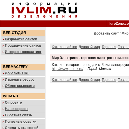
IgroZone.c
ВЕБ-СТУДИЯ
Добавить сайт "Мир
Разработка сайтов
Продвижение сайтов
Каталог сайтов
:
Деловой мир
:
Торговля
:
Товар
Интернет-консалтинг
Мир Электрика - торговля электротехническ
Каталог товаров: провода и кабели, электроу
ВЕБМАСТЕРУ
http://www.protok.ru/
Город: Москва
Добавить URL
Изменить ресурс
Каталог сайтов
:
Деловой мир
:
Торговля
:
Товар
Обмен ссылками
IVLIM.RU
О проекте
Наши опросы
Обратная связь
Полезные ссылки
Сделать стартовой