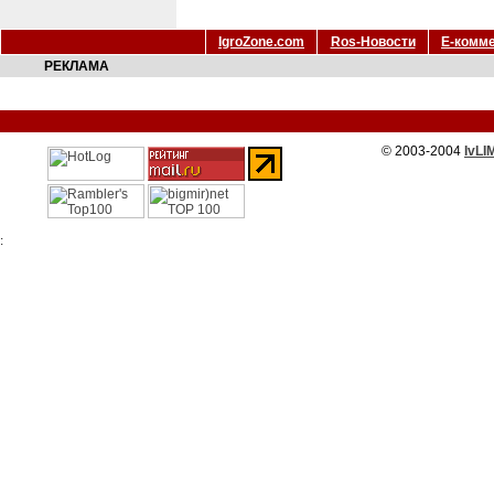
IgroZone.com
Ros-Новости
Е-комм
РЕКЛАМА
© 2003-2004
IvLI
: