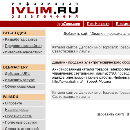
IgroZone.com
Ros-Новости
Е-комм
ВЕБ-СТУДИЯ
Добавить сайт "Диалин - продажа эле
Разработка сайтов
Продвижение сайтов
Каталог сайтов
:
Деловой мир
:
Торговля
:
Товар
Светотехника и лампы
Интернет-консалтинг
Диалин - продажа электротехнического обо
ВЕБМАСТЕРУ
Аннотированный каталог товаров: электросче
управления; светильники, лампы; УЗО; провода
Добавить URL
ящиков, электромонтажные работы. Информаци
Изменить ресурс
http://www.dialin.ru/
Город: Москва
Обмен ссылками
Каталог сайтов
:
Деловой мир
:
Торговля
:
Товар
Светотехника и лампы
IVLIM.RU
О проекте
Наши опросы
[
Добавить сайт
]
[
Г
Обратная связь
Полезные ссылки
Сделать стартовой