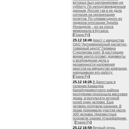
которых был запланирован на
субботу. По неподтвержденным
данным, Россия так и не дала
согласия на организацию
полетов. По словам одного из
лидеров оппозиции Зураба
Ногаидели, - из-за сноса
мемориала в Кутаиси.
[
Грани.Ру
]
25.12 18:49
Арест с имущества
ОАО "Антрикризисный расчетно-
товарный центр" Германа
Стерлигова снят. В настоящее
время центр готовит документы
о возбуждении дела о
незаконности наложения
арестов на имущество компании,
нарушивших его работу.
[
Грани.Ру
]
25.12 18:26
В Дагестане в
селении Какашура
Карабудахкентского района
республики произошла массовая
драка, в результате которой
погиб один человек. Еще
четверо получили ранения. В
драке принимали участие около
300 человек. Неизвестные
подожгли здание птицефабрики.
[
Грани.Ру
]
25.12 16:59
Вечный огонь,