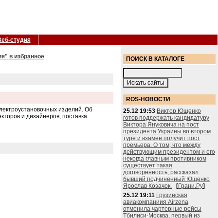
Веб-студия
я" в избранное
ПОИСК В КАТАЛОГЕ
ROS-НОВОСТИ
лектроустановочных изделий. Об
25.12 19:53
Виктор Ющенко
екторов и дизайнеров; поставка
готов поддержать кандидатуру
Виктора Януковича на пост
президента Украины во втором
туре и взамен получит пост
премьера. О том, что между
действующим президентом и его
некогда главным противником
существует такая
договоренность, рассказал
бывший подчиненный Ющенко
Ярослав Козачок.
[
Грани.Ру
]
25.12 19:11
Грузинская
авиакомпаниия Airzena
отменила чартерные рейсы
Тбилиси-Москва, первый из