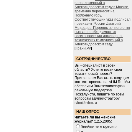
расположенный в
Александровском саду в Москве,
временно перенесут на
Поклонную гору.
Соответствующий указ подписал
президент России Дмитрий
Медведев. Перенос вечного огня
вызван необходимостью
восстановления инженерно-
технических коммуникаций в
Александровском саду.
[
Грани.Ру
]
СОТРУДНИЧЕСТВО
Вы - специалист в своей
области? Хотите вести свой
тематический проект?
Приглашаем Вас стать ведущим
контент-проекта на IvLIM.Ru. Мы
обеспечим Вам техническую и
рекламную поддержку.
Пожалуйста, пишите по всем
вопросам администратору
ivlim@ivlim.ru
НАШ ОПРОС
Читаете ли вы женские
журналы?
(12.5.2005)
Вообще-то я мужчина