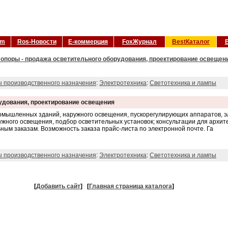
om
Ros-Новости
Е-коммерция
FoxЖурнал
BestКаталог
 опоры - продажа осветительного оборудования, проектирование освещени
ы производственного назначения
:
Электротехника
:
Светотехника и лампы
рудования, проектирование освещения
омышленных зданий, наружного освещения, пускорегулирующих аппаратов, э
ружного освещения, подбор осветительных установок; консультации для архит
ным заказам. Возможность заказа прайс-листа по электронной почте. Га
ы производственного назначения
:
Электротехника
:
Светотехника и лампы
[
Добавить сайт
]
[
Главная страница каталога
]