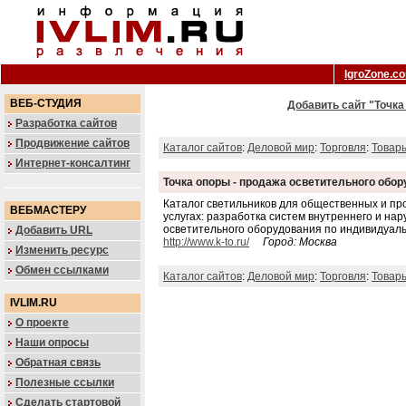
IgroZone.c
ВЕБ-СТУДИЯ
Добавить сайт "Точка
Разработка сайтов
Продвижение сайтов
Каталог сайтов
:
Деловой мир
:
Торговля
:
Товар
Интернет-консалтинг
Точка опоры - продажа осветительного обо
Каталог светильников для общественных и пр
ВЕБМАСТЕРУ
услугах: разработка систем внутреннего и на
осветительного оборудования по индивидуаль
Добавить URL
http://www.k-to.ru/
Город: Москва
Изменить ресурс
Обмен ссылками
Каталог сайтов
:
Деловой мир
:
Торговля
:
Товар
IVLIM.RU
О проекте
Наши опросы
Обратная связь
Полезные ссылки
Сделать стартовой