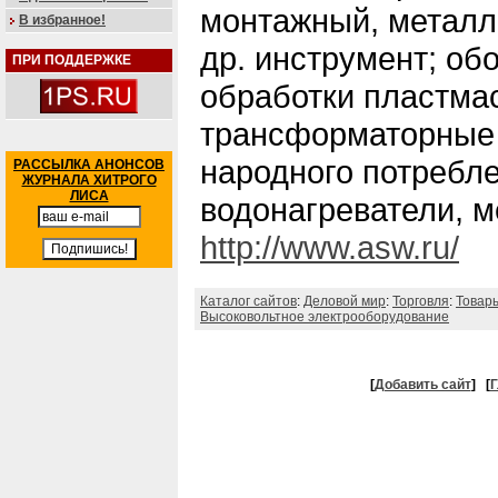
монтажный, метал
В избранное!
др. инструмент; об
ПРИ ПОДДЕРЖКЕ
обработки пластма
трансформаторные 
народного потребле
РАССЫЛКА АНОНСОВ
ЖУРНАЛА ХИТРОГО
ЛИСА
водонагреватели, 
http://www.asw.ru/
Каталог сайтов
:
Деловой мир
:
Торговля
:
Товар
Высоковольтное электрооборудование
[
Добавить сайт
]
[
Г