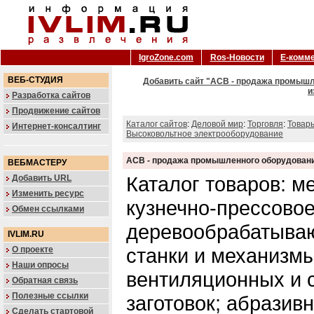
IgroZone.com
Ros-Новости
Е-комм
ВЕБ-СТУДИЯ
Добавить сайт "ACB - продажа промышле
и
Разработка сайтов
Продвижение сайтов
Каталог сайтов
:
Деловой мир
:
Торговля
:
Товар
Интернет-консалтинг
Высоковольтное электрооборудование
ACB - продажа промышленного оборудования
ВЕБМАСТЕРУ
Каталог товаров: 
Добавить URL
Изменить ресурс
кузнечно-прессовое
Обмен ссылками
деревообрабатыва
IVLIM.RU
станки и механизм
О проекте
Наши опросы
вентиляционных и 
Обратная связь
Полезные ссылки
заготовок; абразив
Сделать стартовой