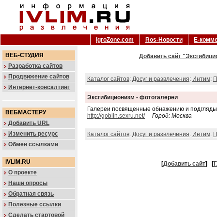
IgroZone.com
Ros-Новости
Е-комм
ВЕБ-СТУДИЯ
Добавить сайт "Эксгибицио
Разработка сайтов
Продвижение сайтов
Каталог сайтов
:
Досуг и развлечения
:
Интим
:
П
Интернет-консалтинг
Эксгибиционизм - фотогалереи
Галереи посвященные обнажению и подгляды
ВЕБМАСТЕРУ
http://goblin.sexru.net/
Город: Москва
Добавить URL
Изменить ресурс
Каталог сайтов
:
Досуг и развлечения
:
Интим
:
П
Обмен ссылками
IVLIM.RU
[
Добавить сайт
]
[
Г
О проекте
Наши опросы
Обратная связь
Полезные ссылки
Сделать стартовой