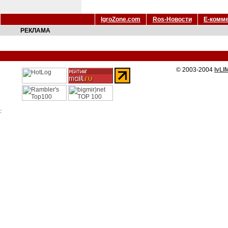
IgroZone.com
Ros-Новости
Е-комм
РЕКЛАМА
© 2003-2004
IvLI
: