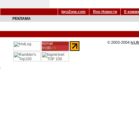
IgroZone.com
Ros-Новости
Е-комм
РЕКЛАМА
© 2003-2004
IvLI
: