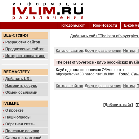
IgroZone.com
Ros-Новости
Е-комм
ВЕБ-СТУДИЯ
Добавить сайт "The best of voyerpic
Разработка сайтов
Продвижение сайтов
Каталог сайтов
:
Досуг и развлечения
:
Интим
:
П
Интернет-консалтинг
The best of voyerpics - клуб российских вуа
Клуб единомышленников.Обмен фото.
ВЕБМАСТЕРУ
http://petrovka38.narod.ru/club.htm
Город: Са
Добавить URL
Изменить ресурс
Каталог сайтов
:
Досуг и развлечения
:
Интим
:
П
Обмен ссылками
IVLIM.RU
[
Добавить сайт
]
[
Г
О проекте
Наши опросы
Обратная связь
Полезные ссылки
Сделать стартовой