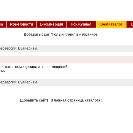
om
Ros-Новости
Е-коммерция
FoxЖурнал
BestКаталог
Добавить сайт "Голый пляж" в избранное
ерверсии
:
Вуайеризм
пляжах, в помещениях и вне помещений.
сия
ерверсии
:
Вуайеризм
[
Добавить сайт
]
[
Главная страница каталога
]