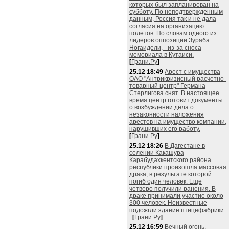
которых был запланирован на
субботу. По неподтвержденным
данным, Россия так и не дала
согласия на организацию
полетов. По словам одного из
лидеров оппозиции Зураба
Ногаидели, - из-за сноса
мемориала в Кутаиси.
[
Грани.Ру
]
25.12 18:49
Арест с имущества
ОАО "Антрикризисный расчетно-
товарный центр" Германа
Стерлигова снят. В настоящее
время центр готовит документы
о возбуждении дела о
незаконности наложения
арестов на имущество компании,
нарушивших его работу.
[
Грани.Ру
]
25.12 18:26
В Дагестане в
селении Какашура
Карабудахкентского района
республики произошла массовая
драка, в результате которой
погиб один человек. Еще
четверо получили ранения. В
драке принимали участие около
300 человек. Неизвестные
подожгли здание птицефабрики.
[
Грани.Ру
]
25.12 16:59
Вечный огонь,