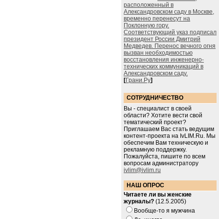
расположенный в
Александровском саду в Москве,
временно перенесут на
Поклонную гору.
Соответствующий указ подписал
президент России Дмитрий
Медведев. Перенос вечного огня
вызван необходимостью
восстановления инженерно-
технических коммуникаций в
Александровском саду.
[
Грани.Ру
]
СОТРУДНИЧЕСТВО
Вы - специалист в своей
области? Хотите вести свой
тематический проект?
Приглашаем Вас стать ведущим
контент-проекта на IvLIM.Ru. Мы
обеспечим Вам техническую и
рекламную поддержку.
Пожалуйста, пишите по всем
вопросам администратору
ivlim@ivlim.ru
НАШ ОПРОС
Читаете ли вы женские
журналы?
(12.5.2005)
Вообще-то я мужчина