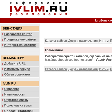
IgroZone.c
ВЕБ-СТУДИЯ
Разработка сайтов
Продвижение сайтов
Каталог сайтов
:
Досуг и развлечения
:
Интим
:
П
Интернет-консалтинг
Голый пляж
Фотографии скрытой камерой, сделанные на 
ВЕБМАСТЕРУ
http://nudebeach.coolfreehost.com/
Город: Рос
Добавить URL
Изменить ресурс
Каталог сайтов
:
Досуг и развлечения
:
Интим
:
П
Обмен ссылками
IVLIM.RU
О проекте
Наши опросы
Обратная связь
Полезные ссылки
Сделать стартовой