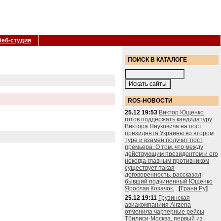
Веб-студия
ПОИСК В КАТАЛОГЕ
ROS-НОВОСТИ
25.12 19:53
Виктор Ющенко
готов поддержать кандидатуру
Виктора Януковича на пост
президента Украины во втором
туре и взамен получит пост
премьера. О том, что между
действующим президентом и его
некогда главным противником
существует такая
договоренность, рассказал
бывший подчиненный Ющенко
Ярослав Козачок.
[
Грани.Ру
]
25.12 19:11
Грузинская
авиакомпаниия Airzena
отменила чартерные рейсы
Тбилиси-Москва, первый из