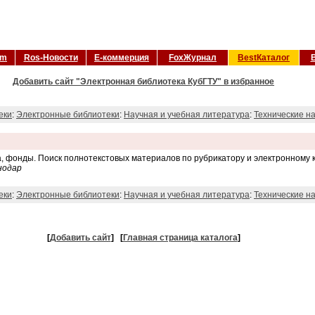
om
Ros-Новости
Е-коммерция
FoxЖурнал
BestКаталог
Добавить сайт "Электронная библиотека КубГТУ" в избранное
еки
:
Электронные библиотеки
:
Научная и учебная литература
:
Технические н
, фонды. Поиск полнотекстовых материалов по рубрикатору и электронному к
нодар
еки
:
Электронные библиотеки
:
Научная и учебная литература
:
Технические н
[
Добавить сайт
]
[
Главная страница каталога
]