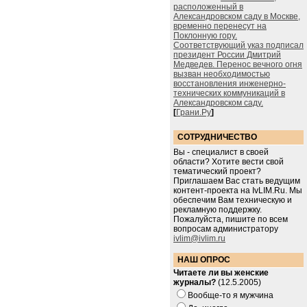
расположенный в
Александровском саду в Москве,
временно перенесут на
Поклонную гору.
Соответствующий указ подписал
президент России Дмитрий
Медведев. Перенос вечного огня
вызван необходимостью
восстановления инженерно-
технических коммуникаций в
Александровском саду.
[
Грани.Ру
]
СОТРУДНИЧЕСТВО
Вы - специалист в своей
области? Хотите вести свой
тематический проект?
Приглашаем Вас стать ведущим
контент-проекта на IvLIM.Ru. Мы
обеспечим Вам техническую и
рекламную поддержку.
Пожалуйста, пишите по всем
вопросам администратору
ivlim@ivlim.ru
НАШ ОПРОС
Читаете ли вы женские
журналы?
(12.5.2005)
Вообще-то я мужчина