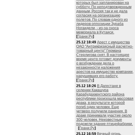
которых был запланирован на
субботу. По неподтвержденным
данным, Россия так и не дала
согласия на организацию
полетов. По словам одного из
лидеров оппозиции Зураба
Ногаидели, - из-за сноса
мемориала в Кутаиси.
[
Грани.Ру
]
25.12 18:49
Арест с имущества
ОАО "Антрикризисный расчетно-
товарный центр" Германа
Стерлигова снят. В настоящее
время центр готовит документы
о возбуждении дела о
незаконности наложения
арестов на имущество компании,
нарушивших его работу.
[
Грани.Ру
]
25.12 18:26
В Дагестане в
селении Какашура
Карабудахкентского района
республики произошла массовая
драка, в результате которой
погиб один человек. Еще
четверо получили ранения. В
драке принимали участие около
300 человек. Неизвестные
подожгли здание птицефабрики.
[
Грани.Ру
]
25.12 16:59
Вечный огонь,