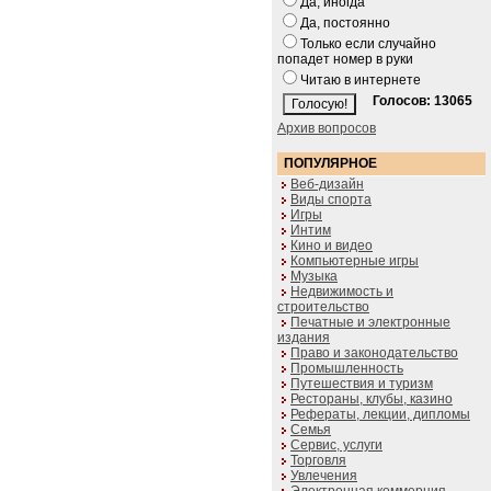
Да, иногда
Да, постоянно
Только если случайно
попадет номер в руки
Читаю в интернете
Голосов: 13065
Архив вопросов
ПОПУЛЯРНОЕ
Веб-дизайн
Виды спорта
Игры
Интим
Кино и видео
Компьютерные игры
Музыка
Недвижимость и
строительство
Печатные и электронные
издания
Право и законодательство
Промышленность
Путешествия и туризм
Рестораны, клубы, казино
Рефераты, лекции, дипломы
Семья
Сервис, услуги
Торговля
Увлечения