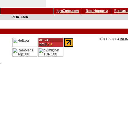
IgroZone.com
Ros-Новости
Е-комм
РЕКЛАМА
© 2003-2004
IvLI
: