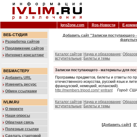
IgroZone.com
Ros-Новости
Е-комм
ВЕБ-СТУДИЯ
Добавить сайт "Записки поступающего 
факульте
Разработка сайтов
Продвижение сайтов
Каталог сайтов
:
Наука и образование
:
Образо
Интернет-консалтинг
вступительные
:
Билеты и темы
Записки поступающего - материалы для по
ВЕБМАСТЕРУ
Программы предметов, билеты и ответы по пр
Добавить URL
отечественного искусства, русский язык и лит
Изменить ресурс
французский, немецкий, испанский).
http://members.tripod.com/~entrant
Город: СШ
Обмен ссылками
Каталог сайтов
:
Наука и образование
:
Образо
IVLIM.RU
вступительные
:
Билеты и темы
О проекте
Наши опросы
Обратная связь
[
Добавить сайт
]
[
Г
Полезные ссылки
Сделать стартовой