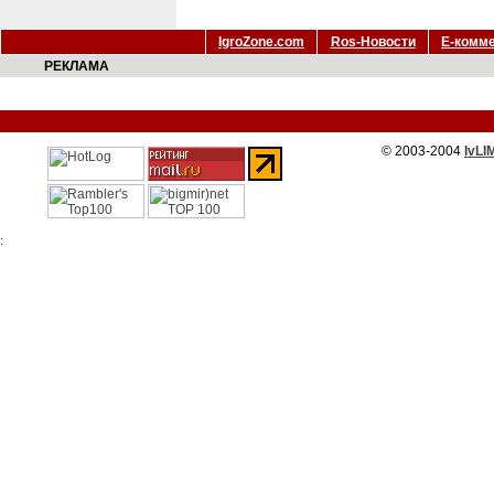
IgroZone.com
Ros-Новости
Е-комм
РЕКЛАМА
© 2003-2004
IvLI
: