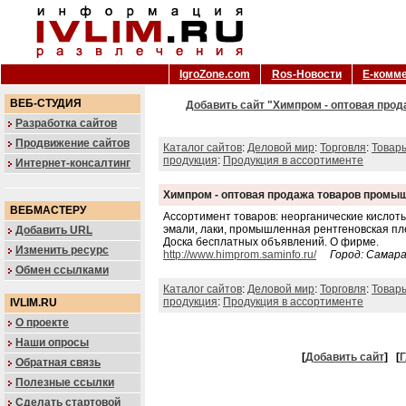
IgroZone.com
Ros-Новости
Е-комм
ВЕБ-СТУДИЯ
Добавить сайт "Химпром - оптовая про
Разработка сайтов
Продвижение сайтов
Каталог сайтов
:
Деловой мир
:
Торговля
:
Товар
продукция
:
Продукция в ассортименте
Интернет-консалтинг
Химпром - оптовая продажа товаров промы
ВЕБМАСТЕРУ
Ассортимент товаров: неорганические кислоты
эмали, лаки, промышленная рентгеновская пле
Добавить URL
Доска бесплатных объявлений. О фирме.
Изменить ресурс
http://www.himprom.saminfo.ru/
Город: Самар
Обмен ссылками
Каталог сайтов
:
Деловой мир
:
Торговля
:
Товар
продукция
:
Продукция в ассортименте
IVLIM.RU
О проекте
Наши опросы
[
Добавить сайт
]
[
Г
Обратная связь
Полезные ссылки
Сделать стартовой