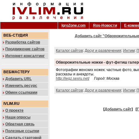
IgroZone.com
Ros-Новости
Е-комм
ВЕБ-СТУДИЯ
Добавить сайт "Обворожительные 
Разработка сайтов
Продвижение сайтов
Каталог сайтов
:
Досуг и развлечения
:
Интим
:
П
Интернет-консалтинг
Обворожительные ножки - фут-фетиш галер
Фотографии женских ножек: частные фото, вы
ВЕБМАСТЕРУ
рассказы и анекдоты.
http://legz.sexru.net/
Город: Москва
Добавить URL
Изменить ресурс
Каталог сайтов
:
Досуг и развлечения
:
Интим
:
П
Обмен ссылками
IVLIM.RU
[
Добавить сайт
]
[
Г
О проекте
Наши опросы
Обратная связь
Полезные ссылки
Сделать стартовой