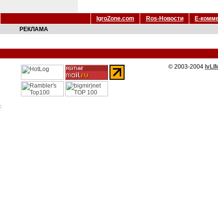
IgroZone.com
Ros-Новости
Е-комм
РЕКЛАМА
© 2003-2004
IvLI
: